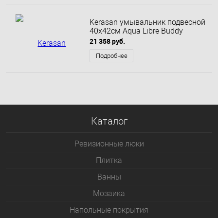
Kerasan умывальник подвесной
40х42см Aqua Libre Buddy
21 358 руб.
Подробнее
Каталог
Ревизионные люки
Плитка
Bанны
Мозаика
Напольные покрытия