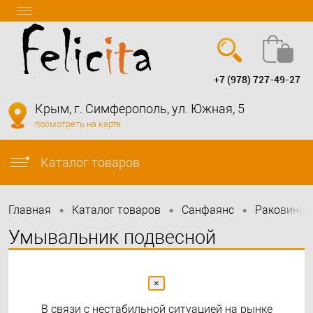
+7 (978) 727-49-27
Вход
Регистрация
Крым, г. Симферополь, ул. Южная, 5
посмотреть на карте
info@felicita-crimea.ru
Каталог товаров
•
•
•
Главная
Каталог товаров
Санфаянс
Раковины 
Умывальник подвесной
прямоугольный Ceramica Nova
Element 395*220*125мм CN5045
×
В связи с нестабильной ситуацией на рынке