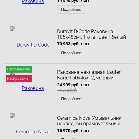
14 546 руб.
/ шт
Подробнее
Duravit D-Code Раковина
105х48см., 1 отв., цвет: белый
70 933 руб.
/ шт
Подробнее
Рекомендуем
Раковина накладная Laufen
Kartell 60x46x12, черный
Распродажа
матовый 8.1033.5.716.112.1
24 999 руб.
/ шт
71 372 руб.
Подробнее
Ceramica Nova Умывальник
накладной прямоугольный
Element 1010х465х180 мм
16 970 руб.
/ шт
CN7003