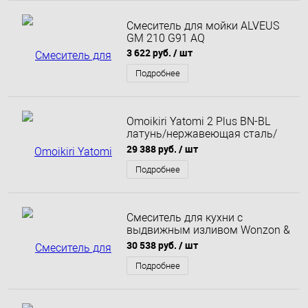
Смеситель для мойки ALVEUS
GM 210 G91 AQ
3 622 руб.
/ шт
Подробнее
Omoikiri Yatomi 2 Plus BN-BL
латунь/нержавеющая сталь/
черный
29 388 руб.
/ шт
Подробнее
Смеситель для кухни с
выдвижным изливом Wonzon &
Woghand Хром (WW-422902-CR)
30 538 руб.
/ шт
Подробнее