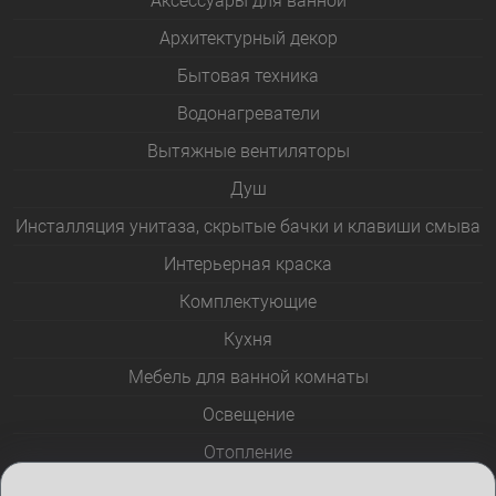
Аксессуары для ванной
Архитектурный декор
Бытовая техника
Водонагреватели
Вытяжные вентиляторы
Душ
Инсталляция унитаза, скрытые бачки и клавиши смыва
Интерьерная краска
Комплектующие
Кухня
Мебель для ванной комнаты
Освещение
Отопление
Полотенцесушители