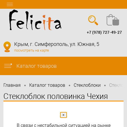
+7 (978) 727-49-27
Вход
Регистрация
Крым, г. Симферополь, ул. Южная, 5
посмотреть на карте
info@felicita-crimea.ru
Каталог товаров
•
•
•
Главная
Каталог товаров
Стеклоблоки
Стеклоб
Стеклоблок половинка Чехия
Vitrablok опал Волна 19х9х8
×
В связи с нестабильной ситуацией на рынке