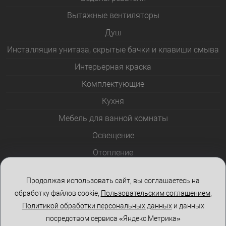
Вытяжные вентиляторы
Душ
Инсталляция унитаза, скрытые бачки и клавиши смыва
Интерьерная краска
Комплектующие
Кухня
Мебель для ванной комнаты
Освещение
Отопление
Полотенцесушители
Продолжая использовать сайт, вы соглашаетесь на
Розетки и выключатели
обработку файлов cookie,
Пользовательским соглашением
,
Стеклоблоки
Политикой обработки персональных данных
и данных
посредством сервиса «Яндекс.Метрика»
Столы и стулья