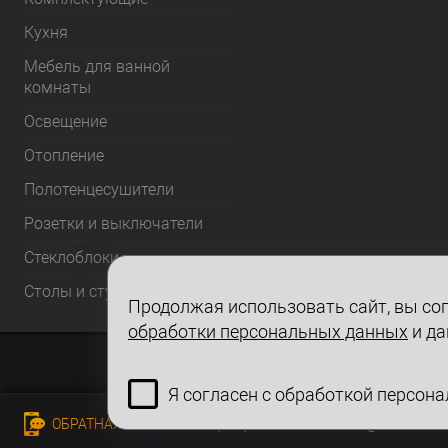
Кухня
Мебель для ванной
комнаты
Освещение
Отопление
Полотенцесушители
Розетки и выключатели
Стеклоблоки
Столы и стулья
Продолжая использовать сайт, вы сог
обработки персональных данных
и да
Я согласен с обработкой персон
ОБРАТНАЯ СВЯЗЬ
+7 (978) 727 49 27
info@felicita-cri