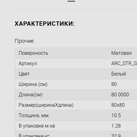
ХАРАКТЕРИСТИКИ:
Прочие
Поверхность
Матовая
Артикул
ARC_STR_S
Цвет
Белый
Ширина (см)
80
Длина(см)
80.0000
Размер(ширинаXдлина)
80x80
Толщина, мм
10.5
В упаковке м.кв
1.28
В упаковке кг
32.9