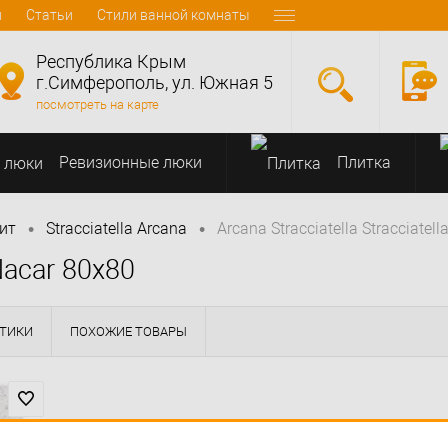
и
Статьи
Стили ванной комнаты
Республика Крым
г.Симферополь, ул. Южная 5
посмотреть на карте
Ревизионные люки
Плитка
•
•
ит
Stracciatella Arcana
Arcana Stracciatella Stracciatell
 Nacar 80x80
СТИКИ
ПОХОЖИЕ ТОВАРЫ