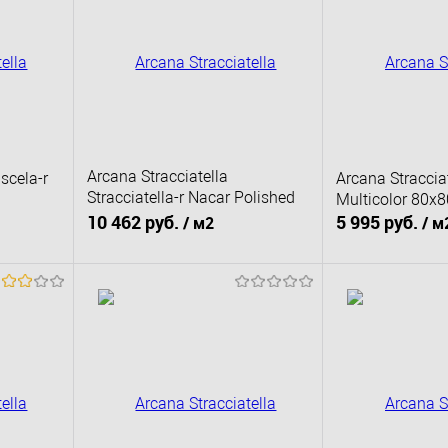
Arcana Stracciatella
scela-r
Arcana Stracciat
Stracciatella-r Nacar Polished
Multicolor 80x8
79,3х79,3
10 462 руб.
5 995 руб.
/ м2
/ м
В корзину
В к
сравнению
Купить в 1 клик
К сравнению
Купить в 1 клик
д заказ
В избранное
Под заказ
В избранное