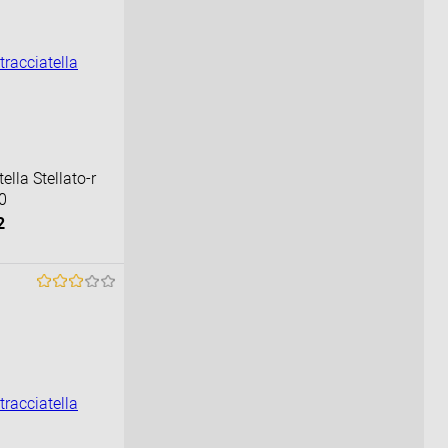
ella Stellato-r
0
2
орзину
К сравнению
Под заказ