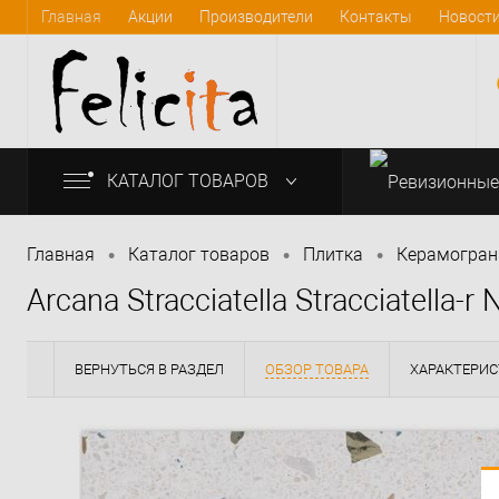
Главная
Акции
Производители
Контакты
Новост
КАТАЛОГ ТОВАРОВ
•
•
•
Главная
Каталог товаров
Плитка
Керамогран
Arcana Stracciatella Stracciatella-r
info@felicita-crimea.ru
ВЕРНУТЬСЯ В РАЗДЕЛ
ОБЗОР ТОВАРА
ХАРАКТЕРИ