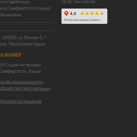
Сб-Вс: Выходной
и и отделочных
в в Симферополе (Крым).
 защищены.
 295000, ул.Южная 5, г.
оль, Республика Крым
ь на карте
26 Студия интерьера
 Симферополь, Крым
 конфиденциальности
обработки персональных
ельское соглашение