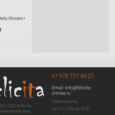
ella Miscela-r
2
орзину
К сравнению
Под заказ
+7 978 727 49 27
Email:
info@felicita-
crimea.ru
График работы
011-2022 © felicita-
Пн-Пт: с 10:00 до 18:00
- интернет-магазин