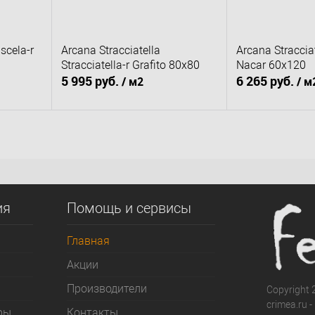
scela-r
Arcana Stracciatella
Arcana Stracciat
Stracciatella-r Grafito 80x80
Nacar 60х120
5 995 руб.
6 265 руб.
/ м2
/ м
В корзину
В к
сравнению
Купить в 1 клик
К сравнению
Купить в 1 клик
д заказ
В избранное
Под заказ
В избранное
ия
Помощь и сервисы
Главная
Акции
Производители
Copyright 2
crimea.ru 
ры
Контакты