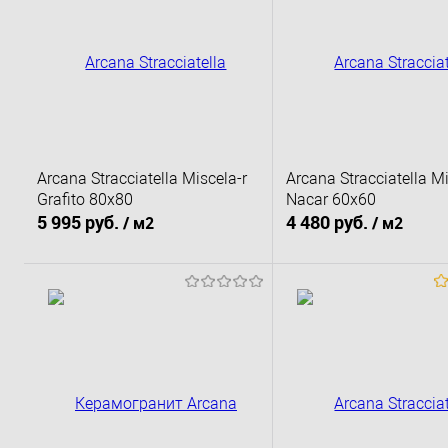
Arcana Stracciatella Miscela-r
Arcana Stracciatella Mi
Grafito 80x80
Nacar 60х60
5 995 руб.
4 480 руб.
/ м2
/ м2
В корзину
В корзину
Купить в 1 клик
К сравнению
Купить в 1 клик
К 
В избранное
Под заказ
В избранное
По