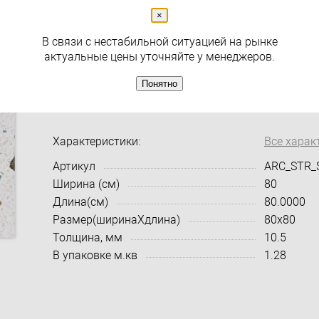
×
В связи с нестабильной ситуацией на рынке
актуальные цены уточняйте у менеджеров.
( 0 )
Понятно
Коллекция
Stracciatella Arcana
Характеристики:
Все харак
Артикул
ARC_STR_
Ширина (см)
80
Длина(см)
80.0000
Размер(ширинаXдлина)
80x80
Толщина, мм
10.5
В упаковке м.кв
1.28