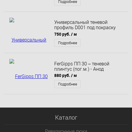
Подробнее
Универсальный теневой
профиль D001 под покраску
Decaro Engineering
750 руб.
/ м
Подробнее
FerGipps ПП 30 – теневой
плинтус (пог.м.) - Анод
880 руб.
/ м
Подробнее
Каталог
Ревизионные люки