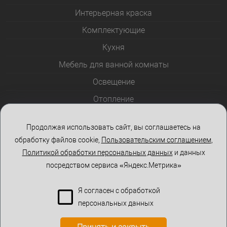
Интерьерная краска
Комплектующие
Кухня
Мебель для ванной комнаты
Освещение
Отопление
Полотенцесушители
Продолжая использовать сайт, вы соглашаетесь на
Розетки и выключатели
обработку файлов cookie,
Пользовательским соглашением
,
Стеклоблоки
Политикой обработки персональных данных
и данных
посредством сервиса «Яндекс.Метрика»
Столы и стулья
Я согласен с обработкой
персональных данных