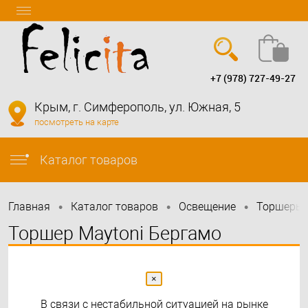
+7 (978) 727-49-27
Вход
Регистрация
Крым, г. Симферополь, ул. Южная, 5
посмотреть на карте
info@felicita-crimea.ru
Каталог товаров
•
•
•
Главная
Каталог товаров
Освещение
Торшеры
Торшер Maytoni Бергамо
MOD613FL-01W | Maytoni
×
В связи с нестабильной ситуацией на рынке