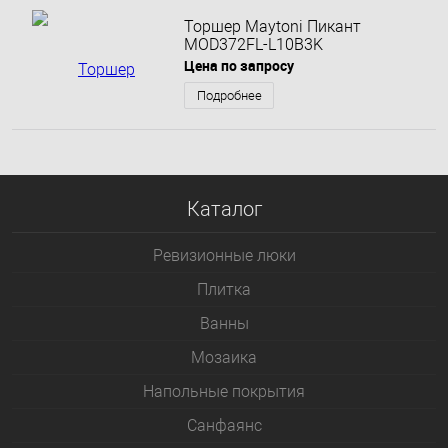
Торшер Maytoni Пикант
MOD372FL-L10B3K
Цена по запросу
Подробнее
Каталог
Ревизионные люки
Плитка
Bанны
Мозаика
Напольные покрытия
Санфаянс