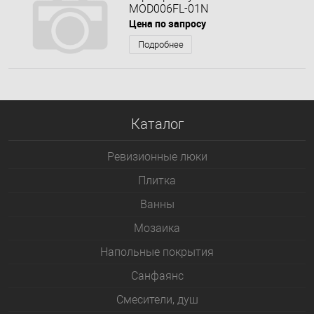
MOD006FL-01N
Цена по запросу
Подробнее
Каталог
Ревизионные люки
Плитка
Bанны
Мозаика
Напольные покрытия
Санфаянс
Смесители, душ