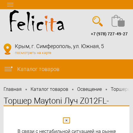
+7 (978) 727-49-27
Вход
Регистрация
Крым, г. Симферополь, ул. Южная, 5
посмотреть на карте
info@felicita-crimea.ru
Каталог товаров
•
•
•
Главная
Каталог товаров
Освещение
Торшеры
Торшер Maytoni Луч Z012FL-
L18B3K | Maytoni
×
В связи с нестабильной ситуацией на рынке