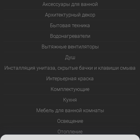
Аксессуары для ванной
Архитектурный декор
Бытовая техника
Водонагреватели
Вытяжные вентиляторы
Душ
Инсталляция унитаза, скрытые бачки и клавиши смыва
Интерьерная краска
Комплектующие
Кухня
Мебель для ванной комнаты
Освещение
Отопление