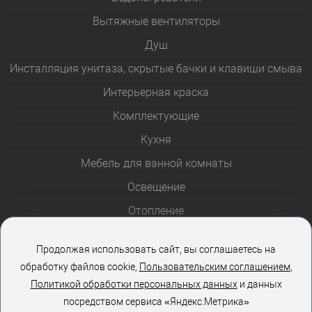
Вытяжные вентиляторы
Душ
Инсталляция унитаза, скрытые бачки и клавиши смыва
Интерьерная краска
Комплектующие
Кухня
Мебель для ванной комнаты
Освещение
Отопление
Полотенцесушители
Продолжая использовать сайт, вы соглашаетесь на
Розетки и выключатели
обработку файлов cookie,
Пользовательским соглашением
,
Стеклоблоки
Политикой обработки персональных данных
и данных
посредством сервиса «Яндекс.Метрика»
Столы и стулья