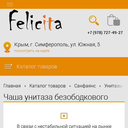
+7 (978) 727-49-27
Вход
Регистрация
Крым, г. Симферополь, ул. Южная, 5
посмотреть на карте
info@felicita-crimea.ru
Каталог товаров
•
•
•
•
Главная
Каталог товаров
Санфаянс
Унитазы
Чаша унитаза безободкового
ART&MAX SIENA AM221CHR
×
В связи с нестабильной ситуацией на рынке