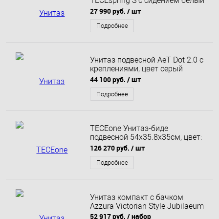
TECEspring S с сидением белый
9700996
27 990 руб.
/ шт
Подробнее
Унитаз подвесной AeT Dot 2.0 с
креплениями, цвет серый
матовый
44 100 руб.
/ шт
Подробнее
TECEone Унитаз-биде
подвесной 54х35.8х35см, цвет:
белый
126 270 руб.
/ шт
Подробнее
Унитаз компакт с бачком
Azzura Victorian Style Jubilaeum
52 917 руб.
/ набор