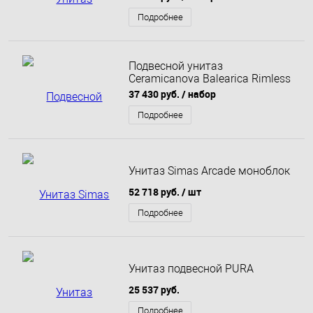
Подробнее
Подвесной унитаз
Ceramicanova Balearica Rimless
цвет белый матовый
37 430 руб.
/ набор
CN6000MW
Подробнее
Унитаз Simas Arcade моноблок
52 718 руб.
/ шт
Подробнее
Унитаз подвесной PURA
25 537 руб.
Подробнее