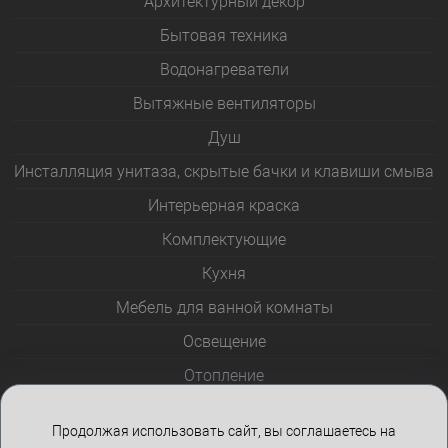
Архитектурный декор
Бытовая техника
Водонагреватели
Вытяжные вентиляторы
Душ
Инсталляция унитаза, скрытые бачки и клавиши смыва
Интерьерная краска
Комплектующие
Кухня
Мебель для ванной комнаты
Освещение
Отопление
Полотенцесушители
Продолжая использовать сайт, вы соглашаетесь на
Розетки и выключатели