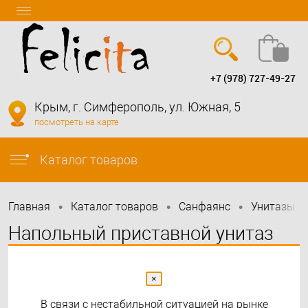
+7 (978) 727-49-27
Вход
Регистрация
Крым, г. Симферополь, ул. Южная, 5
посмотреть на карте
info@felicita-crimea.ru
Каталог товаров
•
•
•
•
Главная
Каталог товаров
Санфаянс
Унитазы
Напольный приставной унитаз
Highlight Rimless CN1812
×
В связи с нестабильной ситуацией на рынке