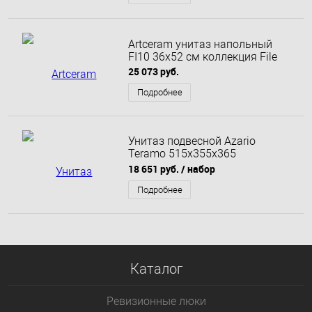
Artceram унитаз напольный
FI10 36х52 см коллекция File
25 073 руб.
Подробнее
Унитаз подвесной Azario
Teramo 515х355х365
безободковый с сиденьем
18 651 руб.
/ набор
микролифт, черный матовый
(AZ -053E-R-MB)
Подробнее
Каталог
Ревизионные люки