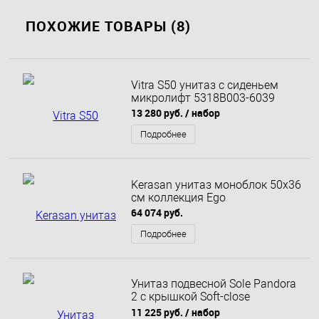
ПОХОЖИЕ ТОВАРЫ (8)
Vitra S50 унитаз с сиденьем
микролифт 5318B003-6039
13 280 руб.
/ набор
Подробнее
Kerasan унитаз моноблок 50х36
см коллекция Ego
64 074 руб.
Подробнее
Унитаз подвесной Sole Pandora
2 с крышкой Soft-close
безободковый
11 225 руб.
/ набор