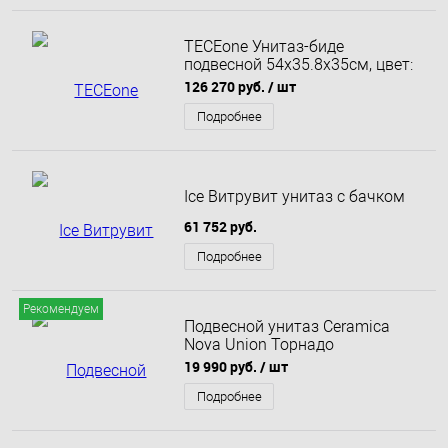
TECEone Унитаз-биде
подвесной 54х35.8х35см, цвет:
белый
126 270 руб.
/ шт
Подробнее
Ice Витрувит унитаз с бачком
61 752 руб.
Подробнее
Рекомендуем
Подвесной унитаз Ceramica
Nova Union Торнадо
безободковый CN4009T
19 990 руб.
/ шт
Подробнее