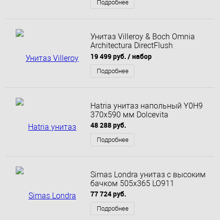
Подробнее
Унитаз Villeroy & Boch Omnia
Architectura DirectFlush
подвесной
19 499 руб.
/ набор
Подробнее
Hatria унитаз напольный Y0H9
370х590 мм Dolcevita
48 288 руб.
Подробнее
Simas Londra унитаз с высоким
бачком 505х365 LO911
77 724 руб.
Подробнее