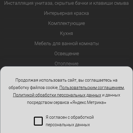
Инсталляция унитаза, скрытые бачки и клавиши смыва
Интерьерная краска
Комплектующие
Кухня
Мебель для ванной комнаты
Освещение
Отопление
Полотенцесушители
Продолжая использовать сайт, вы соглашаетесь на
Розетки и выключатели
обработку файлов cookie,
Пользовательским соглашением
,
Стеклоблоки
Политикой обработки персональных данных
и данных
посредством сервиса «Яндекс.Метрика»
Столы и стулья
Я согласен с обработкой
персональных данных