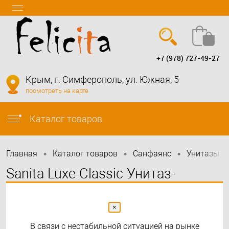
+7 (978) 727-49-27
Вход
Регистрация
Крым, г. Симферополь, ул. Южная, 5
посмотреть на карте
info@felicita-crimea.ru
Каталог товаров
•
•
•
•
Главная
Каталог товаров
Санфаянс
Унитазы
Sanita Luxe Classic Унитаз-
компакт с сидением микролифт
×
В связи с нестабильной ситуацией на рынке