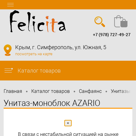
+7 (978) 727-49-27
Вход
Регистрация
Крым, г. Симферополь, ул. Южная, 5
посмотреть на карте
info@felicita-crimea.ru
Каталог товаров
•
•
•
•
Главная
Каталог товаров
Санфаянс
Унитазы
Унитаз-моноблок AZARIO
BRUSCO 700x380x805 напольный
со встроенной функцией биде, в
×
В связи с нестабильной ситуацией на рынке