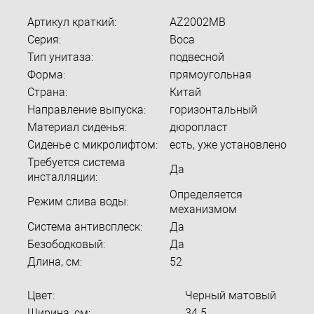
Артикул краткий:
AZ2002MB
Серия:
Boca
Тип унитаза:
подвесной
Форма:
прямоугольная
Страна:
Китай
Направление выпуска:
горизонтальный
Материал сиденья:
дюропласт
Сиденье с микролифтом:
есть, уже установлено
Требуется система
Да
инсталляции:
Определяется
Режим слива воды:
механизмом
Система антивсплеск:
Да
Безободковый:
Да
Длина, см:
52
Цвет:
Черный матовый
Ширина, см:
34.5