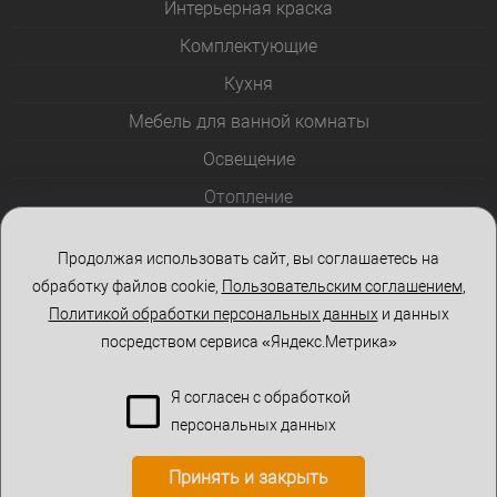
Интерьерная краска
Комплектующие
Кухня
Мебель для ванной комнаты
Освещение
Отопление
Полотенцесушители
Продолжая использовать сайт, вы соглашаетесь на
Розетки и выключатели
обработку файлов cookie,
Пользовательским соглашением
,
Стеклоблоки
Политикой обработки персональных данных
и данных
посредством сервиса «Яндекс.Метрика»
Столы и стулья
Я согласен с обработкой
персональных данных
Принять и закрыть
КОРЗИНА
0