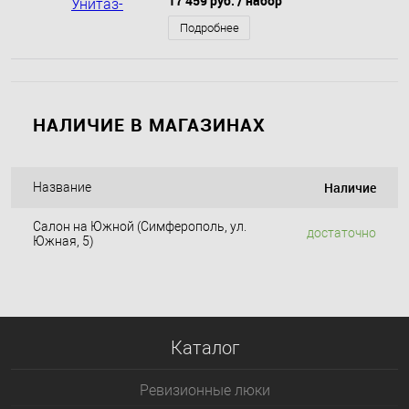
17 459 руб.
/ набор
быстросьемным сиденьем
микролифт (AZ-1038A)
Подробнее
НАЛИЧИЕ В МАГАЗИНАХ
Наличие
Название
Салон на Южной (Симферополь, ул.
достаточно
Южная, 5)
Каталог
Ревизионные люки