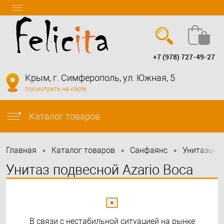
+7 (978) 727-49-27
Вход
Регистрация
Крым, г. Симферополь, ул. Южная, 5
посмотреть на карте
info@felicita-crimea.ru
Каталог товаров
•
•
•
•
Главная
Каталог товаров
Санфаянс
Унитазы
Унитаз подвесной Azario Boca
520х360х345 безободковый, с
сиденьем микролифт, черный
×
В связи с нестабильной ситуацией на рынке