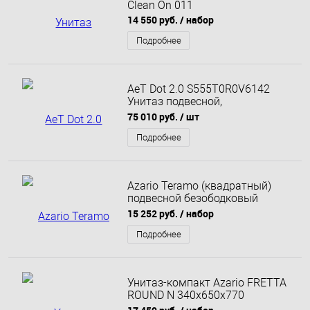
Clean On 011
14 550 руб.
/ набор
Подробнее
AeT Dot 2.0 S555T0R0V6142
Унитаз подвесной,
безободковый (розовый
75 010 руб.
/ шт
матовый)
Подробнее
Azario Teramo (квадратный)
подвесной безободковый
унитаз в комплекте с сидением
15 252 руб.
/ набор
микролифт
Подробнее
Унитаз-компакт Azario FRETTA
ROUND N 340х650х770
напольный, безободковый, c