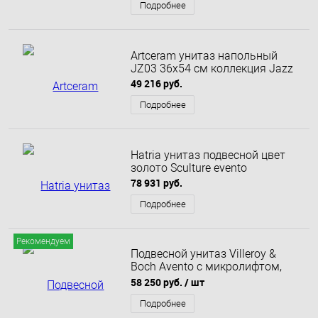
Подробнее
Artceram унитаз напольный
JZ03 36х54 см коллекция Jazz
49 216 руб.
Подробнее
Hatria унитаз подвесной цвет
золото Sculture evento
78 931 руб.
Подробнее
Рекомендуем
Подвесной унитаз Villeroy &
Boch Avento с микролифтом,
безободковый 5656RS01
58 250 руб.
/ шт
Подробнее