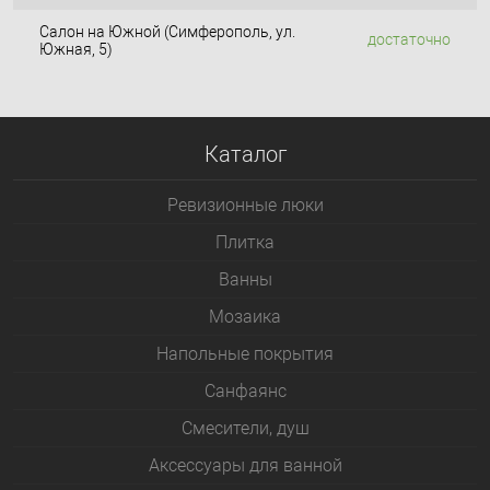
Салон на Южной (Симферополь, ул.
достаточно
Южная, 5)
Каталог
Ревизионные люки
Плитка
Bанны
Мозаика
Напольные покрытия
Санфаянс
Смесители, душ
Аксессуары для ванной