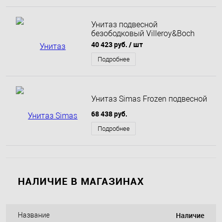
Унитаз подвесной
безободковый Villeroy&Boch
Architectura New DirectFlush с
40 423 руб.
/ шт
сиденьем
Подробнее
Унитаз Simas Frozen подвесной
68 438 руб.
Подробнее
НАЛИЧИЕ В МАГАЗИНАХ
Наличие
Название