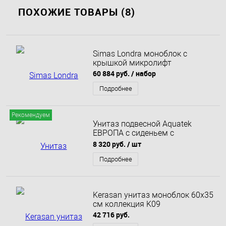
ПОХОЖИЕ ТОВАРЫ (8)
Simas Londra моноблок с
крышкой микролифт
60 884 руб.
/ набор
Подробнее
Рекомендуем
Унитаз подвесной Aquatek
ЕВРОПА с сиденьем с
механизмом плавного
8 320 руб.
/ шт
закрытия
Подробнее
Kerasan унитаз моноблок 60х35
см коллекция K09
42 716 руб.