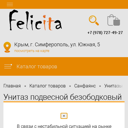
+7 (978) 727-49-27
Вход
Регистрация
Крым, г. Симферополь, ул. Южная, 5
посмотреть на карте
info@felicita-crimea.ru
Каталог товаров
•
•
•
•
Главная
Каталог товаров
Санфаянс
Унитазы
Унитаз подвесной безободковый
OWL Vatter Ruta-H Matt Black с
сиденьем DP микролифт
×
В связи с нестабильной ситуацией на рынке