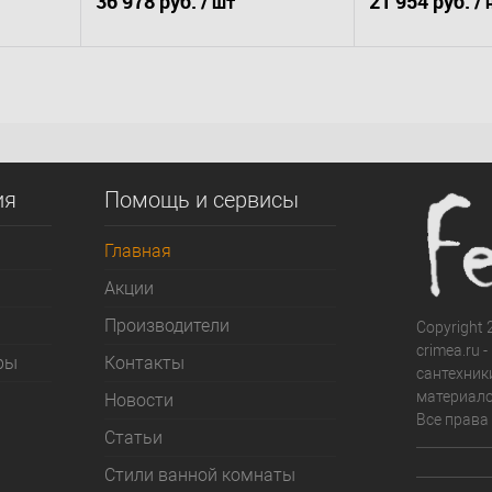
36 978 руб.
21 954 руб.
/ шт
/ 
сиденьем микр
2125A-R)
В корзину
В к
сравнению
Купить в 1 клик
К сравнению
Купить в 1 клик
д заказ
В избранное
Под заказ
В избранное
ия
Помощь и сервисы
Главная
Акции
Производители
Copyright 2
crimea.ru 
ры
Контакты
сантехник
материало
Новости
Все права
Статьи
Стили ванной комнаты