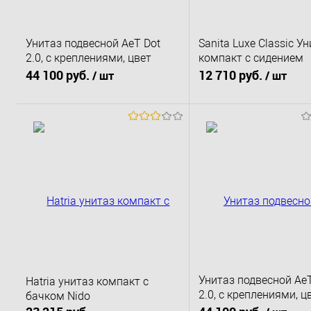
Унитаз подвесной AeT Dot
Sanita Luxe Classic Ун
2.0, с креплениями, цвет
компакт с сидением
бежевый матовый
микролифт
44 100 руб.
12 710 руб.
/ шт
/ шт
В корзину
В корзину
Купить в 1 клик
К сравнению
Купить в 1 клик
К 
В избранное
Под заказ
В избранное
В 
Унитаз подвесной AeT
Hatria унитаз компакт с
2.0, с креплениями, ц
бачком Nido
горчица