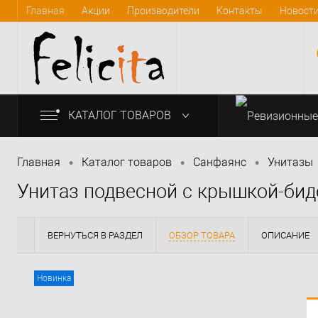
Главная
Акции
Производители
Контакты
Новост
КАТАЛОГ ТОВАРОВ
•
•
•
Главная
Каталог товаров
Санфаянс
Унитазы
Унитаз подвесной с крышкой-бид
info@felicita-crimea.ru
ВЕРНУТЬСЯ В РАЗДЕЛ
ОБЗОР ТОВАРА
ОПИСАНИЕ
Новинка