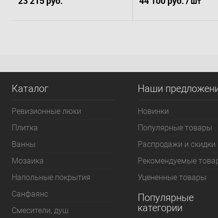
23 215 руб.
44 100 руб.
/ шт
В корзину
В корзину
Купить в 1 клик
К сравнению
Купить в 1 клик
К 
В избранное
Под заказ
В избранное
По
Каталог
Наши предложен
Ревизионные люки
Новинки
Плитка
Популярные товары
Bанны
Распродажи и скидки
Мозаика
Рекомендуемые това
Напольные покрытия
Уцененные товары
Санфаянс
Популярные
категории
Смесители, душ