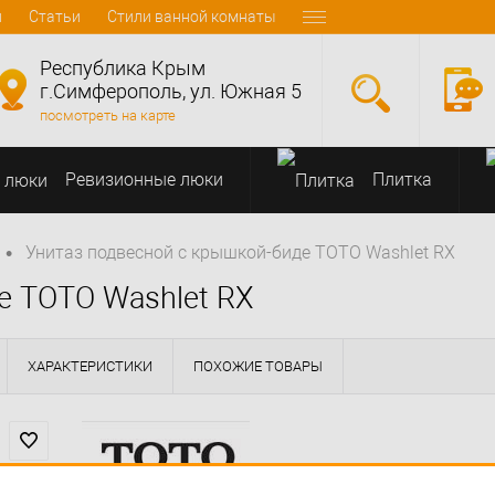
и
Статьи
Стили ванной комнаты
Республика Крым
г.Симферополь, ул. Южная 5
посмотреть на карте
Ревизионные люки
Плитка
•
Унитаз подвесной с крышкой-биде TOTO Washlet RX
е TOTO Washlet RX
ХАРАКТЕРИСТИКИ
ПОХОЖИЕ ТОВАРЫ