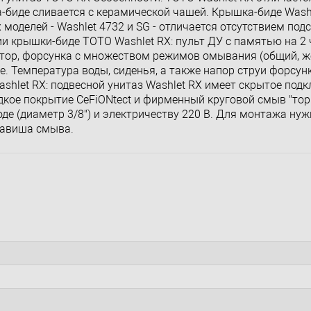
иде сливается с керамической чашей. Крышка-биде Wash
моделей - Washlet 4732 и SG - отличается отсутствием подс
ии крышки-биде TOTO Washlet RX: пульт ДУ с памятью на 2 
атор, форсунка с множеством режимов омывания (общий, ж
 Температура воды, сиденья, а также напор струи форсунк
shlet RX: подвесной унитаз Washlet RX имеет скрытое под
дкое покрытие CeFiONtect и фирменный круговой смыв "тор
е (диаметр 3/8'') и электричеству 220 B. Для монтажа нуж
клавиша смыва.