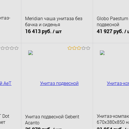
итаз-
Meridian чаша унитаза без
Globo Paestum
бачка и сиденья
подвесной
16 413 руб.
41 927 руб.
/ шт
/ 
В корзину
В к
сравнению
Купить в 1 клик
К сравнению
Купить в 1 клик
наличии
В избранное
В наличии
В избранное
 Dot
Унитаз-компак
Унитаз подвесной Geberit
вет
670x380x850 н
Acanto
безободковый,