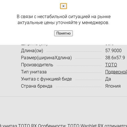
×
( 2 )
В связи с нестабильной ситуацией на рынке
Раздел
Унитазы
актуальные цены уточняйте у менеджеров.
Характеристики:
Все харак
Понятно
Ширина (см)
38.6
Длина(см)
57.9000
Размер(ширинаXдлина)
38.6x57.9
Производитель
TOTO
Тип унитаза
Подвесно
Унитаз с функцией биде
Да
Страна бренда
Япония
 унитаз TOTO RX Особенности: TOTO Washlet RX отличаетс