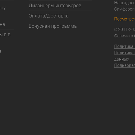
Наш адрес:
Дизайнеры интерьеров
ну:
Симфероп
Оплата/Доставка
Посмотрет
ена
Бонусная программа
© 2011-20
ы в в
Феличита
Политика
а
Политика 
данных
Пользоват