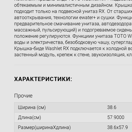
обтекаемым и минималистичным дизайном. Крышка-б
подходит только на подвесной унитаз RX. От старших 
автооткрывания, технологии ewater+ и сушки. Функц
предварительное смачивание унитаза, автодезодор
массажный, пульсирующий) и подогреваемое сиденье.
положение регулируются. Функциии унитаза TOTO Wa
воды и электричества, безободковую чашу, супергла
Крышка-биде Washlet RX подключается к холодной вод
застенный модуль, крепеж к стене, звукоизоляция, 
ХАРАКТЕРИСТИКИ:
Прочие
Ширина (см)
38.6
Длина(см)
57.9000
Размер(ширинаXдлина)
38.6x57.9