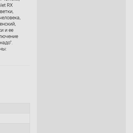
let RX
ветки,
человека,
енский,
и и ее
ключение
надо".
ны: