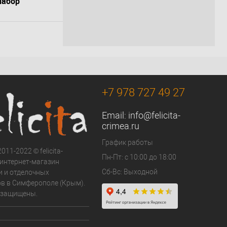
набор
олифт (AZ-
орзину
К сравнению
В наличии
+7 978 727 49 27
Email:
info@felicita-
crimea.ru
График работы
011-2022 © felicita-
Пн-Пт: с 10:00 до 18:00
- интернет-магазин
Сб-Вс: Выходной
и и отделочных
в в Симферополе (Крым).
 защищены.