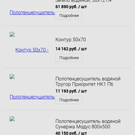
Sereno водяной, 50x121,4
61 890 руб.
/ шт
Подробнее
Контур 50х70
14 162 руб.
/ шт
Подробнее
Полотенцесушитель водяной
Тругор Приоритет НК1 П6
500x800 мм
11 193 руб.
/ шт
Подробнее
Полотенцесушитель водяной
Сунержа Модус 800х500
40 150 руб.
/ шт