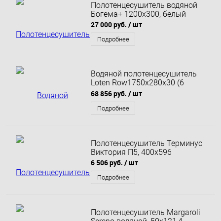
Полотенцесушитель водяной
Богема+ 1200x300, белый
27 000 руб.
/ шт
Подробнее
Водяной полотенцесушитель
Loten Row1750х280х30 (6
секций), Черный муар
68 856 руб.
/ шт
Подробнее
Полотенцесушитель Терминус
Виктория П5, 400х596
6 506 руб.
/ шт
Подробнее
Полотенцесушитель Margaroli