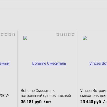
й
Boheme Смеситель
Vincea Встра
VSCV-
встроенный однорычажный
смеситель для
3-х проходной Cell Copper
321TCH
35 181 руб.
23 440 руб.
/ шт
/ 
,
Brushed Медь
двухфункцион