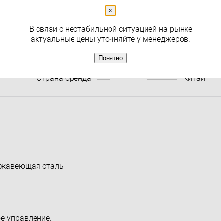
Раздел
Встраиваемые смесители
×
В связи с нестабильной ситуацией на рынке
Характеристики:
Все харак
актуальные цены уточняйте у менеджеров.
Артикул
SP-55G
Понятно
Производитель
RGW
Страна бренда
Китай
ержавеющая сталь
е управление.