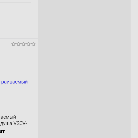
иваемый
 душа VSCV-
шт
альный,