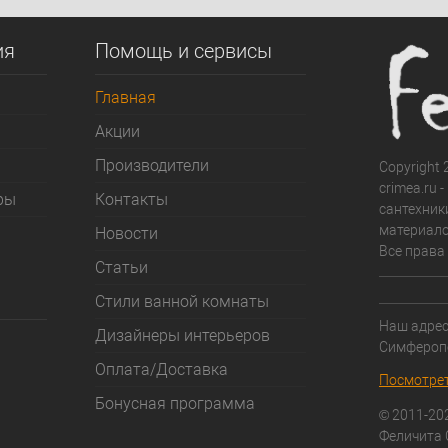
д заказ
В избранное
Под заказ
В избранное
ия
Помощь и сервисы
Главная
Акции
Производители
Copyright 2
crimea.ru 
ры
Контакты
сантехник
материало
Новости
Все права
Статьи
Стили ванной комнаты
Наш адрес:
Дизайнеры интерьеров
Симфероп
Оплата/Доставка
Посмотрет
Бонусная программа
© 2011-20
Феличита