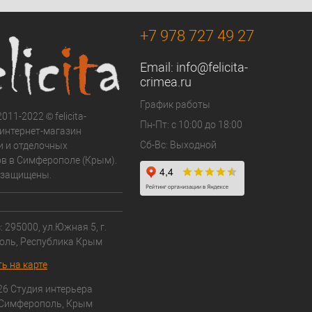
Под заказ
+7 978 727 49 27
Email:
info@felicita-
crimea.ru
График работы
011-2022 © felicita-
Пн-Пт: с 10:00 до 18:00
- интернет-магазин
Сб-Вс: Выходной
и и отделочных
в в Симферополе (Крым).
 защищены.
 295000, ул.Южная 5, г.
оль, Республика Крым
ь на карте
26 Студия интерьера
 Симферополь, Крым