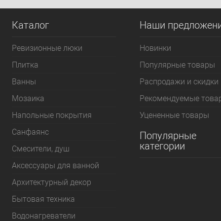
В избранное
Под заказ
В избранное
По
Каталог
Наши предложен
Ревизионные люки
Новинки
Плитка
Популярные товары
Bанны
Распродажи и скидки
Мозаика
Рекомендуемые това
Напольные покрытия
Уцененные товары
Санфаянс
Популярные
категории
Смесители, душ
Аксессуары для ванной
Архитектурный декор
Бытовая техника
Водонагреватели