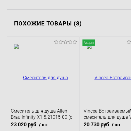
ПОХОЖИЕ ТОВАРЫ (8)
Акция
Смеситель для душа Allen
Vincea Встраиваемы
Brau Infinity X1 5.21015-00 (с
смеситель для душа 
внутренней частью, 1 выход)
322T-MGM
23 020 руб.
20 730 руб.
/ шт
/ шт
хром
двухфункциональный