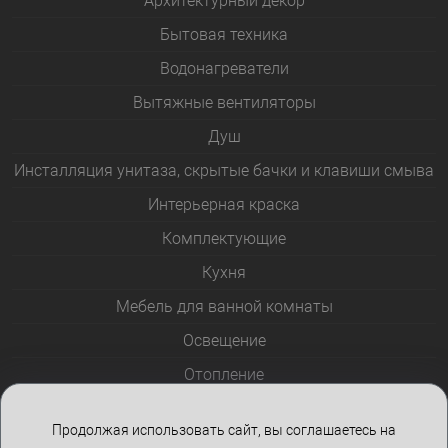
Архитектурный декор
Бытовая техника
Водонагреватели
Вытяжные вентиляторы
Душ
Инсталляция унитаза, скрытые бачки и клавиши смыва
Интерьерная краска
Комплектующие
Кухня
Мебель для ванной комнаты
Освещение
Отопление
Полотенцесушители
Продолжая использовать сайт, вы соглашаетесь на
Розетки и выключатели