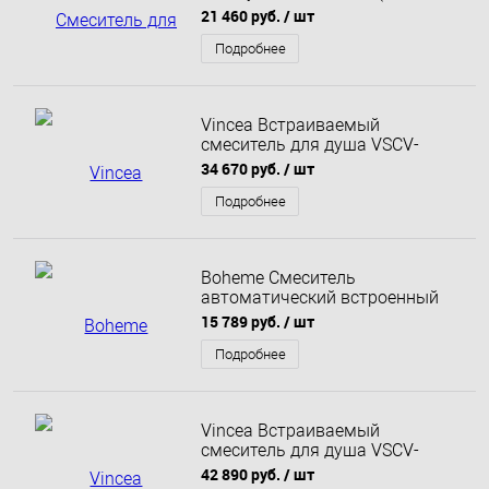
внутренней частью, 1 выход)
21 460 руб.
/ шт
хром
Подробнее
Vincea Встраиваемый
смеситель для душа VSCV-
422TMB двухфункциональный,
34 670 руб.
/ шт
термостатический, черный
Подробнее
Boheme Смеситель
автоматический встроенный
Tech Brushed Bronze
15 789 руб.
/ шт
Брашированная бронза 154-4-
BRB
Подробнее
Vincea Встраиваемый
смеситель для душа VSCV-
432TGM трехфункциональный,
42 890 руб.
/ шт