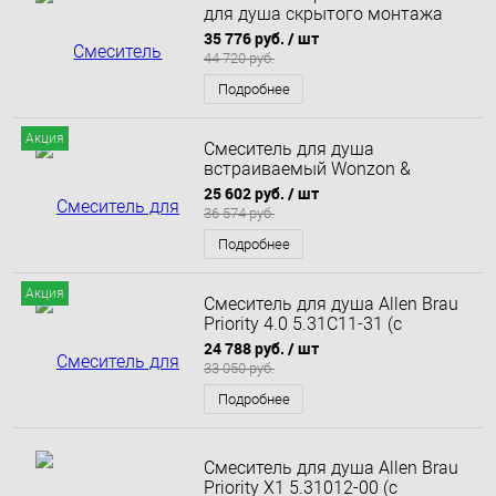
для душа скрытого монтажа
Whitecross Y Y1236GL (золото)
35 776 руб.
/ шт
44 720 руб.
Подробнее
Акция
Смеситель для душа
встраиваемый Wonzon &
Woghand Navia, Хром (WW-
25 602 руб.
/ шт
184700-CR)
36 574 руб.
Подробнее
Акция
Смеситель для душа Allen Brau
Priority 4.0 5.31C11-31 (с
внутренней частью, 2 выхода)
24 788 руб.
/ шт
черный матовый
33 050 руб.
Подробнее
Смеситель для душа Allen Brau
Priority X1 5.31012-00 (с