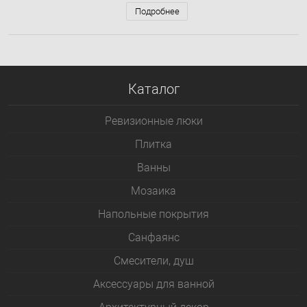
термостатический, вороненая
сталь
Подробнее
Каталог
Ревизионные люки
Плитка
Bанны
Мозаика
Напольные покрытия
Санфаянс
Смесители, душ
Аксессуары для ванной