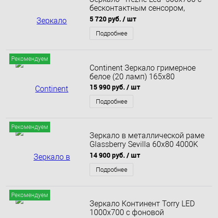
бесконтактным сенсором,
теплая подсветка
5 720 руб.
/ шт
Подробнее
Рекомендуем
Continent Зеркало гримерное
белое (20 ламп) 165х80
15 990 руб.
/ шт
Подробнее
Рекомендуем
Зеркало в металлической раме
Glassberry Sevilla 60x80 4000K
золото матовое
14 900 руб.
/ шт
Подробнее
Рекомендуем
Зеркало Континент Torry LED
1000х700 с фоновой