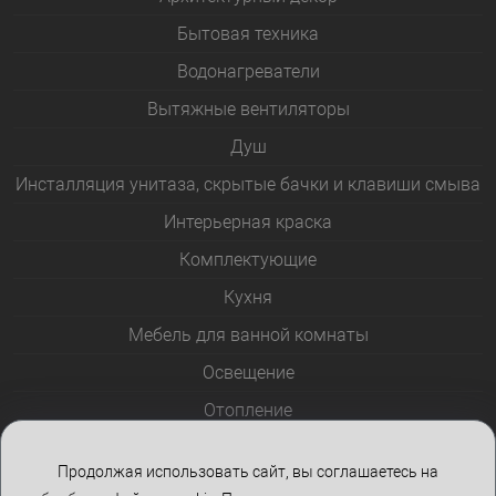
Бытовая техника
Водонагреватели
Вытяжные вентиляторы
Душ
Инсталляция унитаза, скрытые бачки и клавиши смыва
Интерьерная краска
Комплектующие
Кухня
Мебель для ванной комнаты
Освещение
Отопление
Полотенцесушители
Продолжая использовать сайт, вы соглашаетесь на
Розетки и выключатели