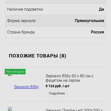
Да
Наличие подсветки
Прямоугольное
Форма зеркала
Россия
Страна бренда
ПОХОЖИЕ ТОВАРЫ (8)
Рекомендуем
Зеркало 856у 60 х 80 см с
фацетом на сером
алюминиевом профиле 3216 с
5 124 руб.
/ шт
универсальным креплением
Подробнее
Зеркало "Trezhe Led" 500х700 с