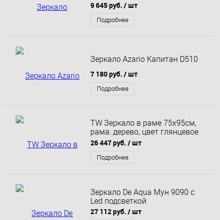
подсветкой, бесконтактным
9 645 руб.
/ шт
сенсором, черной окантовкой
ЗЛП1528
Подробнее
Зеркало Azario Капитан D510
7 180 руб.
/ шт
Подробнее
TW Зеркало в раме 75х95см,
рама: дерево, цвет глянцевое
серебро
26 447 руб.
/ шт
Подробнее
Зеркало De Aqua Мун 9090 с
Led подсветкой
27 112 руб.
/ шт