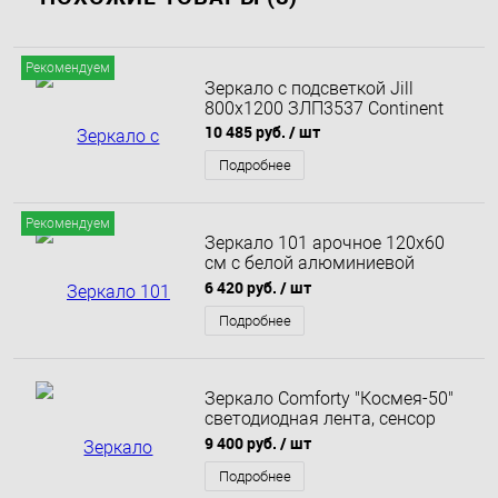
Рекомендуем
Зеркало с подсветкой Jill
800х1200 ЗЛП3537 Continent
10 485 руб.
/ шт
Подробнее
Рекомендуем
Зеркало 101 арочное 120х60
см с белой алюминиевой
окантовкой
6 420 руб.
/ шт
Подробнее
Зеркало Comforty "Космея-50"
светодиодная лента, сенсор
50x80
9 400 руб.
/ шт
Подробнее