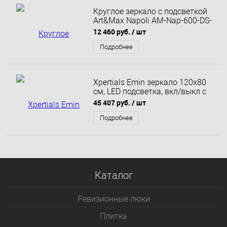
Круглое зеркало с подсветкой
Art&Max Napoli AM-Nap-600-DS-
F 60 см
12 460 руб.
/ шт
Подробнее
Xpertials Emin зеркало 120х80
см, LED подсветка, вкл/выкл с
диммером, антизапотевание,
45 407 руб.
/ шт
профиль черный мат
Подробнее
Каталог
Ревизионные люки
Плитка