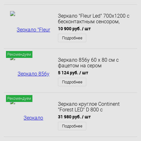
Зеркало "Fleur Led" 700х1200 с
бесконтактным сенсором,
теплая подсветка
10 900 руб.
/ шт
Подробнее
Рекомендуем
Зеркало 856у 60 х 80 см с
фацетом на сером
алюминиевом профиле 3216 с
5 124 руб.
/ шт
универсальным креплением
Подробнее
Рекомендуем
Зеркало круглое Continent
"Forest LED" D 800 с
бесконтактным сенсором и
31 980 руб.
/ шт
подсветкой
Подробнее