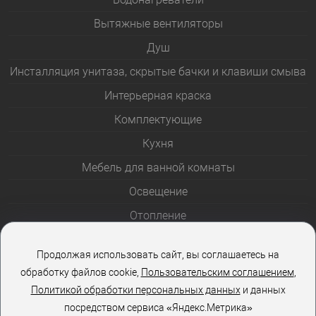
Вытяжные вентиляторы
Душ
Инсталляция унитаза, скрытые бачки и клавиши смыва
Интерьерная краска
Комплектующие
Кухня
Мебель для ванной комнаты
Освещение
Отопление
Полотенцесушители
Продолжая использовать сайт, вы соглашаетесь на
Розетки и выключатели
обработку файлов cookie,
Пользовательским соглашением
,
Стеклоблоки
Политикой обработки персональных данных
и данных
посредством сервиса «Яндекс.Метрика»
Столы и стулья