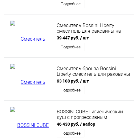
Подробнее
Смеситель Bossini Liberty
смеситель для раковины на
три отверстия хром
39 447 руб.
/ шт
Подробнее
Смеситель бронза Bossini
Liberty смеситель для раковины
на 3 отверстия
63 108 руб.
/ шт
Подробнее
BOSSINI CUBE Гигиенический
душ с прогрессивным
смесителем, лейка
46 430 руб.
/ набор
металлическая, шланг
Cromolux, цвет белый матовый
Подробнее