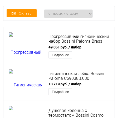
Фильтр
Прогрессивный гигиенический
набор Bossini Paloma Brass
Mixer Set лейка из латуни
49 051 руб.
/ набор
E37008B.030
Подробнее
Гигиеническая лейка Bossini
Paloma C69038B.030
13 719 руб.
/ набор
Подробнее
Душевая колонна с
термостатом Bossini Cosmo