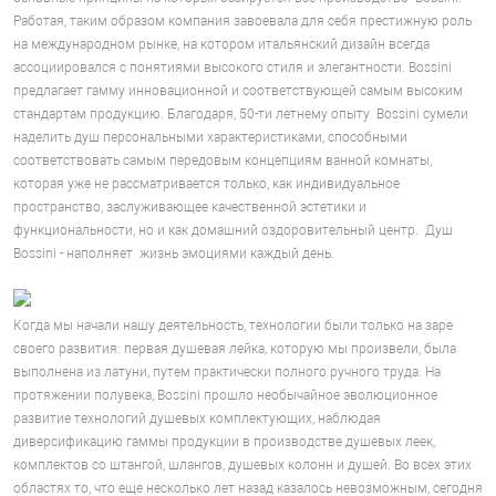
Работая, таким образом компания завоевала для себя престижную роль
на международном рынке, на котором итальянский дизайн всегда
ассоциировался с понятиями высокого стиля и элегантности. Bossini
предлагает гамму инновационной и соответствующей самым высоким
стандартам продукцию. Благодаря, 50-ти летнему опыту Bossini сумели
наделить душ персональными характеристиками, способными
соответствовать самым передовым концепциям ванной комнаты,
которая уже не рассматривается только, как индивидуальное
пространство, заслуживающее качественной эстетики и
функциональности, но и как домашний оздоровительный центр. Душ
Bossini - наполняет жизнь эмоциями каждый день.
Когда мы начали нашу деятельность, технологии были только на заре
своего развития: первая душевая лейка, которую мы произвели, была
выполнена из латуни, путем практически полного ручного труда. На
протяжении полувека, Bossini прошло необычайное эволюционное
развитие технологий душевых комплектующих, наблюдая
диверсификацию гаммы продукции в производстве душевых леек,
комплектов со штангой, шлангов, душевых колонн и душей. Во всех этих
областях то, что еще несколько лет назад казалось невозможным, сегодня