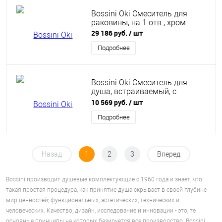
Bossini Oki Смеситель для
раковины, на 1 отв., хром
29 186 руб.
/ шт
Подробнее
Bossini Oki Смеситель для
душа, встраиваемый, с
девиаторм 1/2/3/4/5, цвет:
10 569 руб.
/ шт
хром
Подробнее
Назад
1
2
3
Вперед
Bossini производит душевые комплектующие с 1960 года и знает, что
такая простая процедура, как принятие душа скрывает в своей глубине
мир ценностей; функциональных, эстетических, технических и
человеческих. Качество, дизайн, исследование и инновации - это, те
основные принципы на которых базируется все производство Bossini.