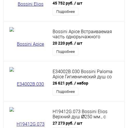
верхний душ из ABS Ø25см.,
45 752 руб.
/ шт
ручной душ с 3 режимами,
цвет: хром
Подробнее
Bossini Apice Встраиваемая
часть однорычажного
смесителя для ванны
20 220 руб.
/ шт
Подробнее
E34002B.030 Bossini Paloma
Apice Гигиенический душ со
смесителем, лейкой,
26 621 руб.
/ набор
держателем и шлангом 125см.,
цвет: хром
Подробнее
H19412G.073 Bossini Elios
Верхний душ Ø250 мм., с
настенным держателем 300 мм
27 273 руб.
/ шт
черный матовый