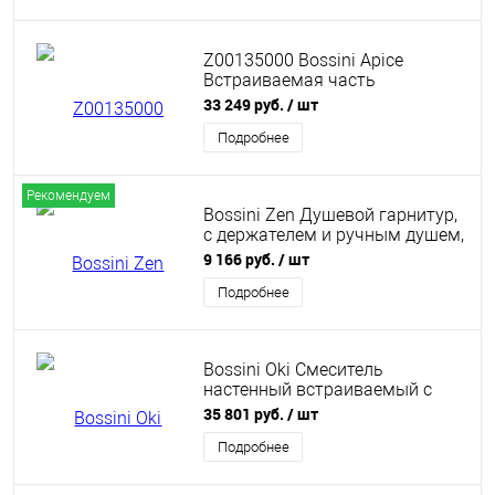
шлангом 1500 мм., с белыми
делениями, цвет: черный мат
Z00135000 Bossini Apice
Встраиваемая часть
термостатического смесителя
33 249 руб.
/ шт
для душа
Подробнее
Рекомендуем
Bossini Zen Душевой гарнитур,
с держателем и ручным душем,
цвет: хром
9 166 руб.
/ шт
Подробнее
Bossini Oki Смеситель
настенный встраиваемый с
изливом 22 см, с встроенной
35 801 руб.
/ шт
частью, цвет: хром
Подробнее