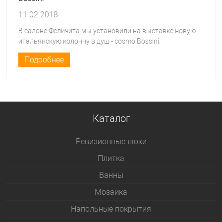
11.02.2018
В салоне Феличита мы установили на выставке новую
итальянскую колонну в душ - cosmo Bossini.
Подробнее
Каталог
Ревизионные люки
Плитка
Bанны
Мозаика
Напольные покрытия