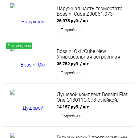
Наружная часть термостата
Bossini Cube Z00061.073
26 978 руб.
/ шт
Подробнее
Рекомендуем
Bossini Oki /Cube New
Универсальная встроенная
часть для термостата на 2-5
35 752 руб.
/ шт
потребителей, для
Z00002/Z00061 Z001250000
Подробнее
Душевой комплект Bossini Flat
One C13011C.073 с лейкой,
шлангом и держателем,
14 157 руб.
/ шт
чёрный матовый
Подробнее
Гигиенический прогрессивный