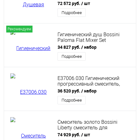
72 572 руб.
/ шт
Подробнее
Рекомендуем
Гигиенический душ Bossini
Paloma Flat Mixer Set
E37011B.030 хром
34 827 руб.
/ набор
Подробнее
E37006.030 Гигиенический
прогрессивный смеситель,
лейка с клапаном подачи воды,
36 520 руб.
/ набор
шланг Bossini
Подробнее
Смеситель золото Bossini
Liberty смеситель для
раковины, 3 отв.
74 929 руб.
/ шт