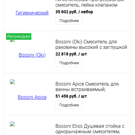
смеситель, лейка клапаном
подачи воды, шланг Bossini
35 602 руб.
/ набор
E37005B.030
Подробнее
Рекомендуем
Bossini (Oki) Смеситель для
раковины высокий с заглушкой
1”1/4, черный матовый (073)
22 818 руб.
/ шт
Z005303.073
Подробнее
Bossini Apice Смеситель для
ванны встраиваемый,
однорычажный, с ручным
51 456 руб.
/ шт
душем Slim и шлангом 1500
мм., цвет: черный матовый
Подробнее
Bossini Elios Душевая стойка с
однорычажным смесителем,