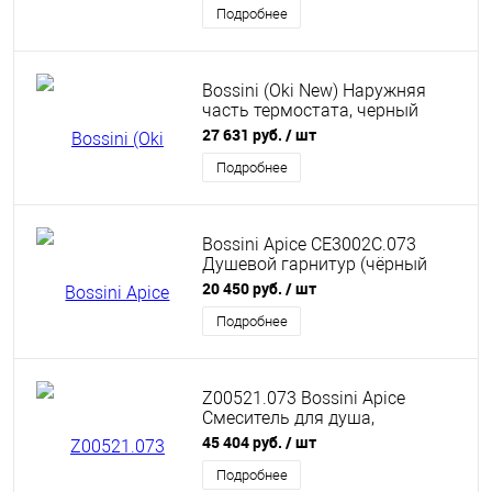
Подробнее
Bossini (Oki New) Наружняя
часть термостата, черный
матовый (073)
27 631 руб.
/ шт
Подробнее
Bossini Apice CE3002C.073
Душевой гарнитур (чёрный
матовый)
20 450 руб.
/ шт
Подробнее
Z00521.073 Bossini Apice
Смеситель для душа,
встраиваемый,
45 404 руб.
/ шт
термостатический, 2 запорных
вентиля, с ручным душем и
Подробнее