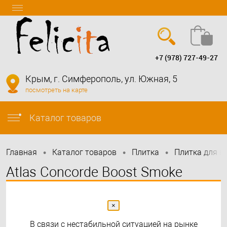
+7 (978) 727-49-27
Вход
Регистрация
Крым, г. Симферополь, ул. Южная, 5
посмотреть на карте
info@felicita-crimea.ru
Каталог товаров
•
•
•
Главная
Каталог товаров
Плитка
Плитка для в
Atlas Concorde Boost Smoke
60x120
×
В связи с нестабильной ситуацией на рынке