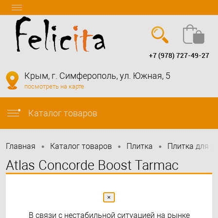
+7 (978) 727-49-27
Вход
Регистрация
Крым, г. Симферополь, ул. Южная, 5
посмотреть на карте
info@felicita-crimea.ru
Каталог товаров
•
•
•
Главная
Каталог товаров
Плитка
Плитка для в
Atlas Concorde Boost Tarmac
60x120
×
В связи с нестабильной ситуацией на рынке