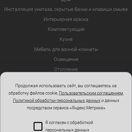
Инсталляция унитаза, скрытые бачки и клавиши смыва
Интерьерная краска
Комплектующие
Кухня
Мебель для ванной комнаты
Освещение
Отопление
Полотенцесушители
Продолжая использовать сайт, вы соглашаетесь на
Розетки и выключатели
обработку файлов cookie,
Пользовательским соглашением
,
Стеклоблоки
Политикой обработки персональных данных
и данных
посредством сервиса «Яндекс.Метрика»
Столы и стулья
Я согласен с обработкой
персональных данных