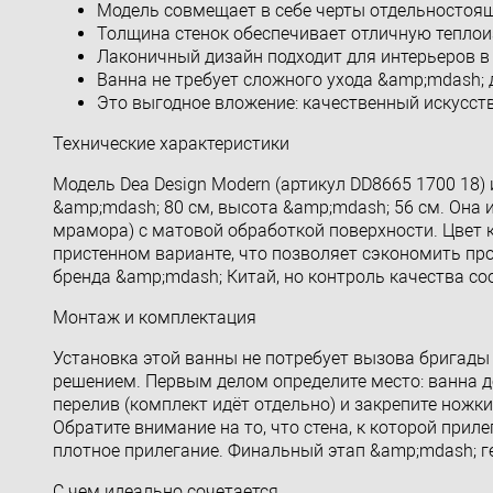
Модель совмещает в себе черты отдельностоящ
Толщина стенок обеспечивает отличную теплои
Лаконичный дизайн подходит для интерьеров в
Ванна не требует сложного ухода &amp;mdash; 
Это выгодное вложение: качественный искусст
Технические характеристики
Модель Dea Design Modern (артикул DD8665 1700 18)
&amp;mdash; 80 см, высота &amp;mdash; 56 см. Она 
мрамора) с матовой обработкой поверхности. Цвет 
пристенном варианте, что позволяет сэкономить пр
бренда &amp;mdash; Китай, но контроль качества со
Монтаж и комплектация
Установка этой ванны не потребует вызова бригады
решением. Первым делом определите место: ванна д
перелив (комплект идёт отдельно) и закрепите ножки
Обратите внимание на то, что стена, к которой прил
плотное прилегание. Финальный этап &amp;mdash; 
С чем идеально сочетается