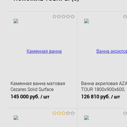
Каменная ванна матовая
Ванна акриловая AZ
Cezares Solid Surface
TOUR 1800x900x600,
BelBagno 170x80
свободностоящая, в
145 000 руб.
126 810 руб.
/ шт
/ шт
комплекте с сифоном
металлической рамой
(TOU18090)
В корзину
В корзину