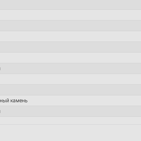
я
нный камень
я