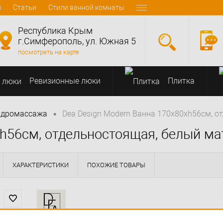
и
Статьи
Стили ванной комнаты
Республика Крым
г.Симферополь, ул. Южная 5
посмотреть на карте
Ревизионные люки
Плитка
•
идромассажа
Dea Design Modern Ванна 170x80xh56см, 
xh56см, отдельностоящая, белый м
ХАРАКТЕРИСТИКИ
ПОХОЖИЕ ТОВАРЫ