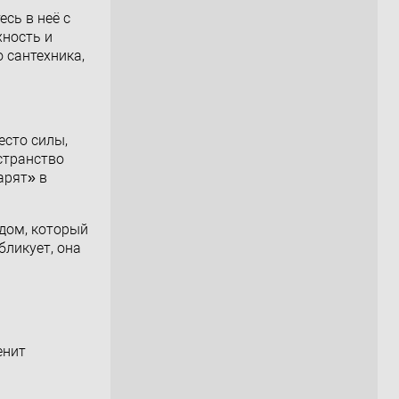
сь в неё с
хность и
 сантехника,
есто силы,
странство
арят» в
дом, который
бликует, она
енит