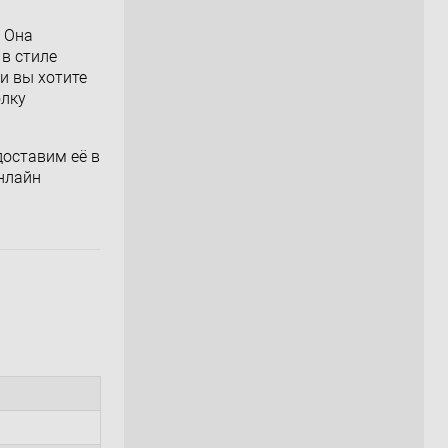
. Она
в стиле
и вы хотите
олку
доставим её в
онлайн