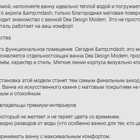
мой, наполняете ванну идеально тёплой водой и погружаете
его акрила &amp;mdash; только благородная матовая повер
ит знакомство с ванной Dea Design Modern. Это не просто
еталь работает на ваш комфорт.
нства
о функциональное помещение. Сегодня &amp;mdash; это м
 появляется отдельностоящая ванна Dea Design Modern, про
ъём, характер и стиль. Мягкие линии корпуса визуально «п
установка этой модели станет тем самым финальным аккор
 Ванна из искусственного камня с матовым покрытием не 
тным и спокойным.
 владельцы премиум-интерьеров
оторый не желтеет и не теряет цвета со временем.
видно разводов от воды (что особенно важно для тех, кто ц
 принимать ванну с максимальным комфортом.