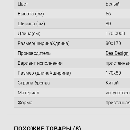
Цвет
Белый
Высота (см)
56
Ширина (см)
80
Длина(см)
170.0000
Размер(ширинаXдлина)
80x170
Производитель
Dea Design
Вариант исполнения
пристенна
Размер (длинаXширина)
170x80
Страна бренда
Китай
Материал
искусстве
Форма
пристенна
ПОХОЖИЕ ТОВАРЫ (8)