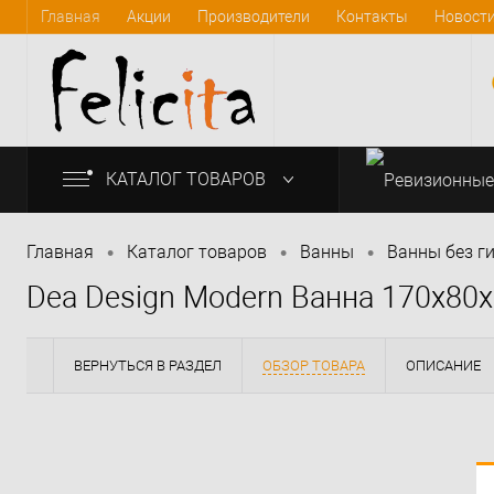
Главная
Акции
Производители
Контакты
Новост
КАТАЛОГ ТОВАРОВ
•
•
•
Главная
Каталог товаров
Bанны
Ванны без г
Dea Design Modern Ванна 170x80
info@felicita-crimea.ru
ВЕРНУТЬСЯ В РАЗДЕЛ
ОБЗОР ТОВАРА
ОПИСАНИЕ