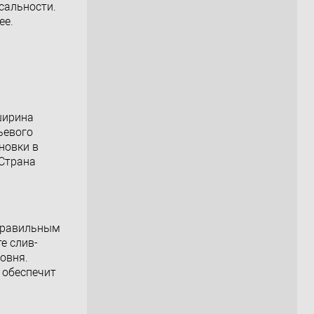
сальности.
ее.
ширина
ьевого
новки в
 Страна
 правильным
е слив-
овня.
 обеспечит