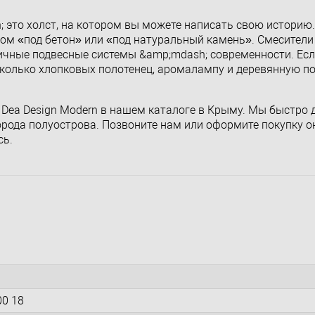
 это холст, на котором вы можете написать свою историю
м «под бетон» или «под натуральный камень». Смесители 
ричные подвесные системы &amp;mdash; современности. Есл
есколько хлопковых полотенец, аромалампу и деревянную п
 Dea Design Modern в нашем каталоге в Крыму. Мы быстро 
города полуострова. Позвоните нам или оформите покупку 
сь.
00 18