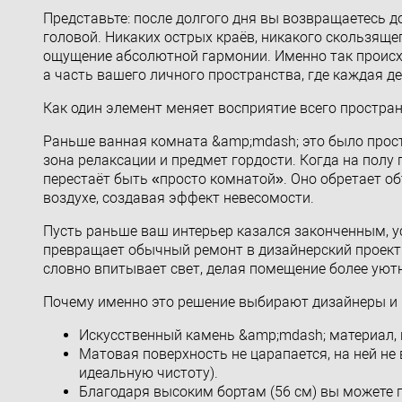
Представьте: после долгого дня вы возвращаетесь до
головой. Никаких острых краёв, никакого скользящ
ощущение абсолютной гармонии. Именно так происход
а часть вашего личного пространства, где каждая д
Как один элемент меняет восприятие всего простра
Раньше ванная комната &amp;mdash; это было прост
зона релаксации и предмет гордости. Когда на полу
перестаёт быть «просто комнатой». Оно обретает об
воздухе, создавая эффект невесомости.
Пусть раньше ваш интерьер казался законченным, 
превращает обычный ремонт в дизайнерский проект.
словно впитывает свет, делая помещение более ую
Почему именно это решение выбирают дизайнеры и
Искусственный камень &amp;mdash; материал, к
Матовая поверхность не царапается, на ней не 
идеальную чистоту).
Благодаря высоким бортам (56 см) вы можете