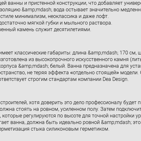
ей ванны и пристенной конструкции, что добавляет универ
золяцию &amp;mdash; вода остывает значительно медленн
 стиле минимализм, неоклассика и даже лофт.
достаточно мягкой губки и мыльного раствора.
венный камень служит десятилетиями.
 имеет классические габариты: длина &amp;mdash; 170 см, 
изготовлена из высокопрочного искусственного камня (лит
корпуса &amp;mdash; белый. Ванна предназначена для уста
остранство, не теряя эффекта «отдельно стоящей» модели.
ответствует строгим стандартам компании Dea Design.
 строителей, хотя доверить это дело профессионалу будет
олжна стоять на ровном, усиленном полу. Затем подключит
, которые регулируются по высоте для точной настройки ур
егает ванна, должна быть идеально ровной &amp;mdash; это
герметизация стыка силиконовым герметиком.