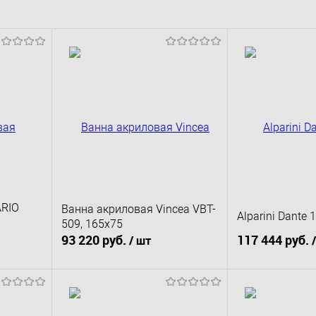
ARIO
Ванна акриловая Vincea VBT-
Alparini Dante 
509, 165x75
93 220 руб.
117 444 руб.
/ шт
 и
, белая
В корзину
В к