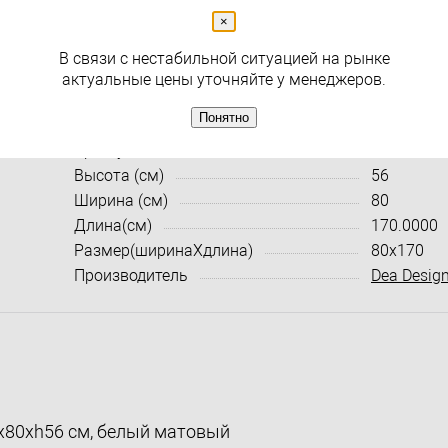
×
( 0 )
В связи с нестабильной ситуацией на рынке
Раздел
Ванны без гидромассажа
актуальные цены уточняйте у менеджеров.
Характеристики:
Все харак
Понятно
Артикул
DD8665 17
Высота (см)
56
Ширина (см)
80
Длина(см)
170.0000
Размер(ширинаXдлина)
80x170
Производитель
Dea Desig
x80xh56 см, белый матовый