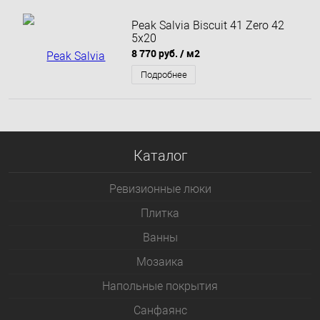
Peak Salvia Biscuit 41 Zero 42
5x20
8 770 руб.
/ м2
Подробнее
Каталог
Ревизионные люки
Плитка
Bанны
Мозаика
Напольные покрытия
Санфаянс