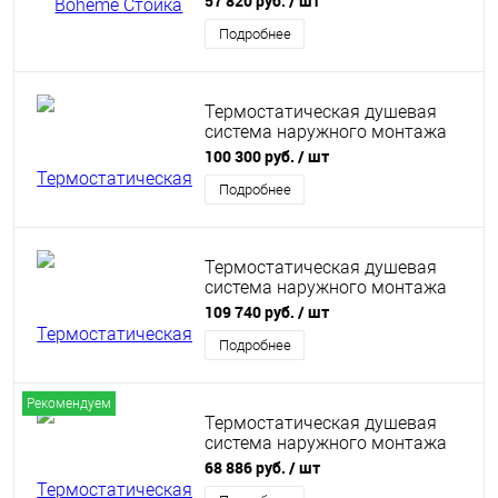
57 820 руб.
/ шт
Подробнее
Термостатическая душевая
система наружного монтажа
OMNIRES CONTOUR CT8044GLB
100 300 руб.
/ шт
(брашированное золото)
Подробнее
Термостатическая душевая
система наружного монтажа
Omnires Y Y1244SUGLB , золото
109 740 руб.
/ шт
матовое
Подробнее
Рекомендуем
Термостатическая душевая
система наружного монтажа
Omnires Y Y1244SUGL , золото
68 886 руб.
/ шт