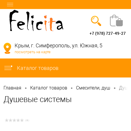
+7 (978) 727-49-27
Вход
Регистрация
Крым, г. Симферополь, ул. Южная, 5
посмотреть на карте
info@felicita-crimea.ru
Каталог товаров
•
•
•
Главная
Каталог товаров
Смесители, душ
Душ 
Душевые системы
( 0 )