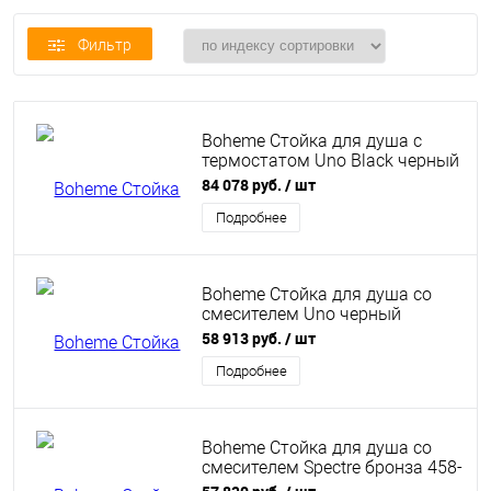
Фильтр
Boheme Стойка для душа c
термостатом Uno Black черный
матовый 468-T-B
84 078 руб.
/ шт
Подробнее
Boheme Стойка для душа со
смесителем Uno черный
матовый 468-B
58 913 руб.
/ шт
Подробнее
Boheme Стойка для душа со
смесителем Spectre бронза 458-
BR