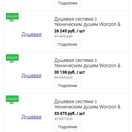
Подробнее
Акция
Душевая система с
техническим душем Wonzon &
Woghand, Хром (WW-A30874-
26 245 руб.
/ шт
CR)
37 493 руб.
Подробнее
Акция
Душевая система с
техническим душем Wonzon &
Woghand, Темный графит (WW-
30 138 руб.
/ шт
A30874-BGG)
43 054 руб.
Подробнее
Акция
Душевая система с
техническим душем Wonzon &
Woghand, Брашированное
33 475 руб.
/ шт
золото (WW-A30874-BG)
47 821 руб.
Подробнее