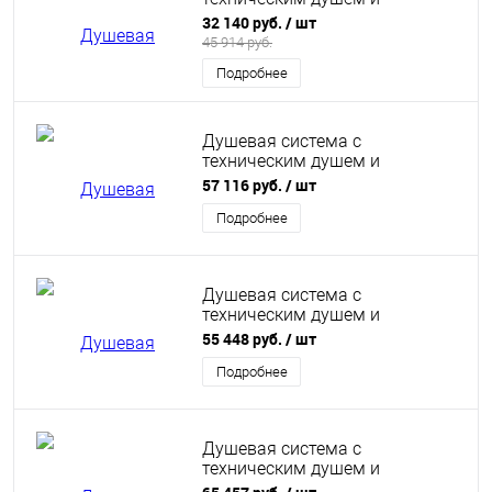
термостатом Wonzon &
32 140 руб.
/ шт
Woghand, Белый матовый (WW-
45 914 руб.
B3097-A-MW)
Подробнее
Душевая система с
техническим душем и
термостатом Wonzon &
57 116 руб.
/ шт
Woghand Muse Piano, Черный
матовый (WW-B4132-A-MB)
Подробнее
Душевая система с
техническим душем и
термостатом Wonzon &
55 448 руб.
/ шт
Woghand Muse Piano, Хром
(WW-B4132-A-CR)
Подробнее
Душевая система с
техническим душем и
термостатом Wonzon &