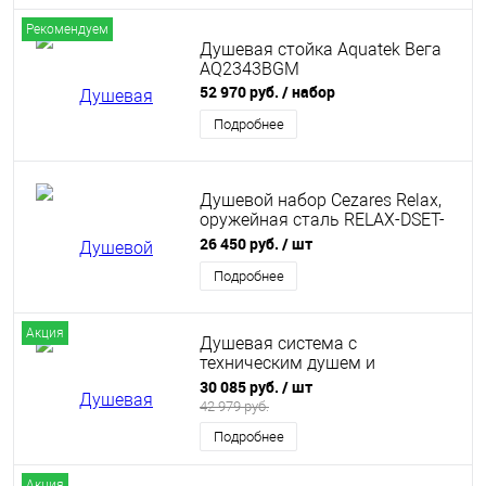
Рекомендуем
Душевая стойка Aquatek Вега
AQ2343BGM
52 970 руб.
/ набор
Подробнее
Душевой набор Cezares Relax,
оружейная сталь RELAX-DSET-
IN
26 450 руб.
/ шт
Подробнее
Акция
Душевая система с
техническим душем и
термостатом Wonzon &
30 085 руб.
/ шт
Woghand, Черный матовый
42 979 руб.
(WW-B3097-A-MB)
Подробнее
Акция