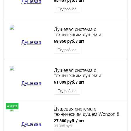
65 457 руб.
/ шт
Woghand Muse Piano, Темный
графит (WW-B4132-A-BGG)
Подробнее
Душевая система с
техническим душем и
термостатом Wonzon &
69 350 руб.
/ шт
Woghand Muse Piano,
Брашированное золото (WW-
Подробнее
B4132-A-BG)
Душевая система с
техническим душем и
термостатом Wonzon &
61 009 руб.
/ шт
Woghand Muse Piano, Белый
матовый (WW-B4132-A-MW)
Подробнее
Акция
Душевая система с
техническим душем Wonzon &
Woghand, Черный матовый
27 360 руб.
/ шт
(WW-A30874-MB)
39 085 руб.