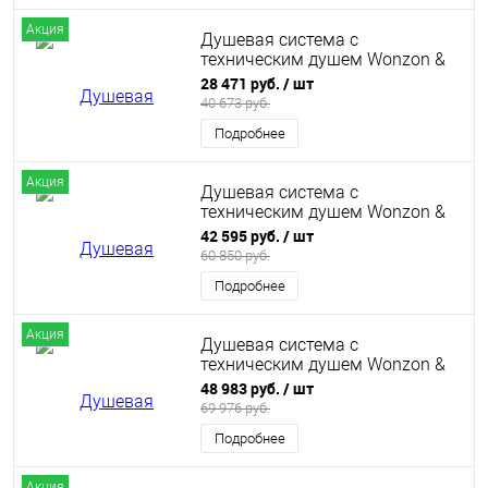
Акция
Душевая система с
техническим душем Wonzon &
Woghand, Белый матовый (WW-
28 471 руб.
/ шт
A30874-MW)
40 673 руб.
Подробнее
Акция
Душевая система с
техническим душем Wonzon &
Woghand Shelf, Черный
42 595 руб.
/ шт
матовый (WW-B4161-MB)
60 850 руб.
Подробнее
Акция
Душевая система с
техническим душем Wonzon &
Woghand Shelf, Темный графит
48 983 руб.
/ шт
(WW-B4161-BGG)
69 976 руб.
Подробнее
Акция