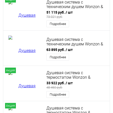
Душевая система с
техническим душем Wonzon &
Woghand Shelf, Брашированное
51 115 руб.
/ шт
золото (WW-B4161-BG)
73 021 руб.
Подробнее
Душевая система с
техническим душем Wonzon &
Woghand Shelf, Белый матовый
63 895 руб.
/ шт
(WW-B4161-MW)
Подробнее
Акция
Душевая система с
термостатом Wonzon &
Woghand, Черный матовый
33 922 руб.
/ шт
(WW-B3310-MB)
48 460 руб.
Подробнее
Акция
Душевая система с
термостатом Wonzon &