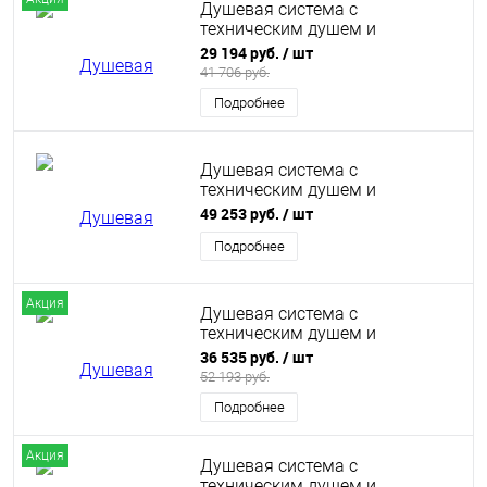
Душевая система с
техническим душем и
термостатом Wonzon &
29 194 руб.
/ шт
Woghand, Хром (WW-B3097-A-
41 706 руб.
CR)
Подробнее
Душевая система с
техническим душем и
термостатом Wonzon &
49 253 руб.
/ шт
Woghand, Темный графит (WW-
B3097-A-BGG)
Подробнее
Акция
Душевая система с
техническим душем и
термостатом Wonzon &
36 535 руб.
/ шт
Woghand, Брашированное
52 193 руб.
золото (WW-B3097-A-BG)
Подробнее
Акция
Душевая система с
техническим душем и