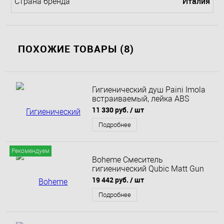
Италия
Страна бренда
ПОХОЖИЕ ТОВАРЫ (8)
Гигиенический душ Paini Imola
встраиваемый, лейка ABS
53CR442RRU_ABS
11 330 руб.
/ шт
Подробнее
Рекомендуем
Boheme Смеситель
гигиенический Qubic Matt Gun
Metal Вороненая сталь 477-GM
19 442 руб.
/ шт
Подробнее