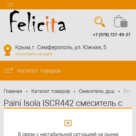
+7 (978) 727-49-27
Вход
Регистрация
Крым, г. Симферополь, ул. Южная, 5
посмотреть на карте
info@felicita-crimea.ru
Каталог товаров
•
•
•
Главная
Каталог товаров
Смесители, душ
Гиги
Paini Isola ISCR442 смеситель с
гигиеническим душем круглый
×
В связи с нестабильной ситуацией на рынке