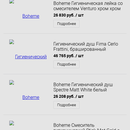
Boheme Гигиеническая лейка со
смесителем Venturo хром хром
377
26 830 руб.
/ шт
Подробнее
Гигиенический душ Fima Cerlo
Frattini, брашированный
чёрный хром , без внутренней
46 765 руб.
/ шт
части, F2320/1NCS
Подробнее
Boheme Гигиенический душ
Spectre Matt White белый
матовый 457-MW
26 208 руб.
/ шт
Подробнее
Boheme Смеситель