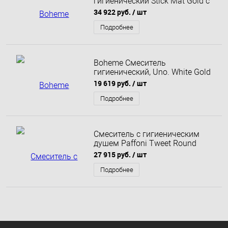
гигиенический Stick Mat Gold c
ручкой Diamond золото
34 922 руб.
/ шт
матовое 127-MG
Подробнее
Boheme Смеситель
гигиенический, Uno. White Gold
белый матовый 467-WG
19 619 руб.
/ шт
Подробнее
Смеситель с гигиеническим
душем Paffoni Tweet Round
ZDUP110BR бронза
27 915 руб.
/ шт
Подробнее