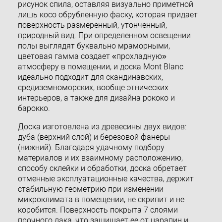
рисунок спила, оставляя визуально приметной
лишь косо обрубленную фаску, которая придает
поверхность размеренный, утонченный,
природный вид. При определенном освещении
полы выглядят буквально мраморными,
цветовая гамма создает «прохладную»
атмосферу в помещении, и доска Mont Blanc
идеально подходит для скандинавских,
средиземноморских, вообще этнических
интерьеров, а также для дизайна рококо и
барокко.
Доска изготовлена из древесины двух видов:
дуба (верхний слой) и березовой фанеры
(нижний). Благодаря удачному подбору
материалов и их взаимному расположению,
способу склейки и обработки, доска обретает
отменные эксплуатационные качества, держит
стабильную геометрию при изменении
микроклимата в помещении, не скрипит и не
коробится. Поверхность покрыта 7 слоями
прочного лака, что защищает ее от царапин и