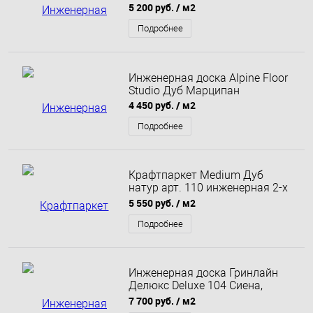
5 200 руб.
/ м2
Подробнее
Инженерная доска Alpine Floor
Studio Дуб Марципан
4 450 руб.
/ м2
Подробнее
Крафтпаркет Medium Дуб
натур арт. 110 инженерная 2-х
слойная доска замковое
5 550 руб.
/ м2
соединение 920х125х13.5 мм
Подробнее
Инженерная доска Гринлайн
Делюкс Deluxe 104 Сиена,
ширина 145 мм
7 700 руб.
/ м2