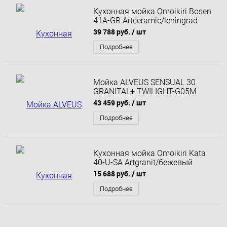
Кухонная мойка Omoikiri Bosen
41A-GR Artceramic/leningrad
grey 4993813 41х50
39 788 руб.
/ шт
Подробнее
Мойка ALVEUS SENSUAL 30
GRANITAL+ TWILIGHT-G05M
850x520x200; 1x с сифоном
43 459 руб.
/ шт
1101462
Подробнее
Кухонная мойка Omoikiri Kata
40-U-SA Artgranit/бежевый
4993422 40х42
15 688 руб.
/ шт
Подробнее