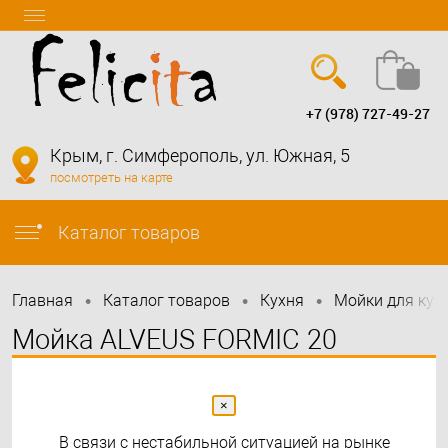
+7 (978) 727-49-27
Вход
Регистрация
Крым, г. Симферополь, ул. Южная, 5
посмотреть на карте
info@felicita-crimea.ru
Каталог товаров
•
•
•
Главная
Каталог товаров
Кухня
Мойки для кух
Мойка ALVEUS FORMIC 20
GRANITAL+ TWILIGHT-G05M
520x510x200;1x с сифоном
×
В связи с нестабильной ситуацией на рынке