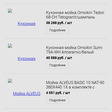
Кухонная мойка Omoikiri Tedori
68-CH Tetogranit/шампань
4993969 68х50
38 288 руб.
/ шт
Подробнее
Кухонная мойка Omoikiri Sumi
79A-WH Artceramic/белый
4997096 79х50
40 588 руб.
/ шт
Подробнее
Мойка ALVEUS BASIC 10 NAT-90
380X440 1X в комплекте с
сифоном 1102384
4 551 руб.
/ шт
Подробнее