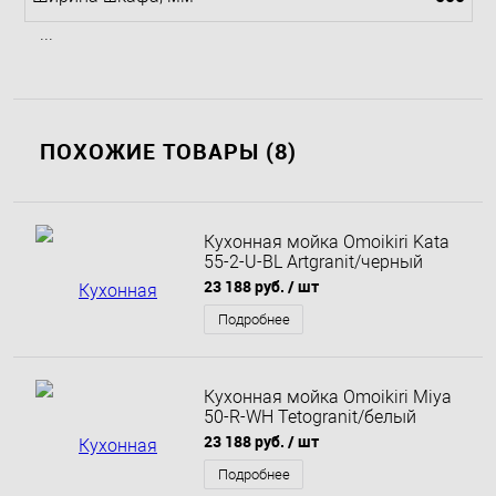
...
ПОХОЖИЕ ТОВАРЫ (8)
Кухонная мойка Omoikiri Kata
55-2-U-BL Artgranit/черный
4993389 55х42
23 188 руб.
/ шт
Подробнее
Кухонная мойка Omoikiri Miya
50-R-WH Tetogranit/белый
4993506 50,5х49
23 188 руб.
/ шт
Подробнее