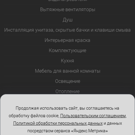
Вытяжные вентиляторы
Душ
Инсталляция унитаза, скрытые бачки и клавиши смыва
Интерьерная краска
Комплектующие
Кухня
Мебель для ванной комнаты
Освещение
Отопление
Полотенцесушители
Продолжая использовать сайт, вы соглашаетесь на
Розетки и выключатели
обработку файлов cookie,
Пользовательским соглашением
,
Стеклоблоки
Политикой обработки персональных данных
и данных
посредством сервиса «Яндекс.Метрика»
Столы и стулья