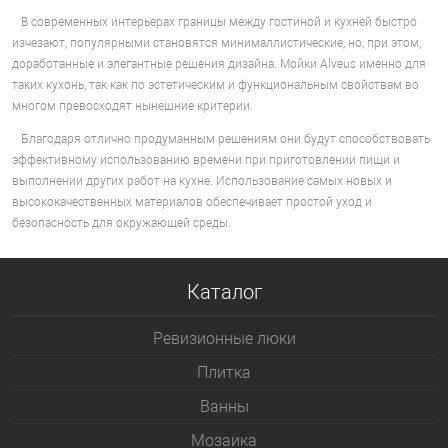
В современных интерьерах границы между гостиной и кухней быстро
изчезают, популярными становятся минималлистические, но, при этом,
доработанные и элегантные решения дизайна. Мойки Alveus именно для
таких кухонь, так как по эстетическим и функциональным свойствам во
многом превосходят нынешние критерии.
Благодаря отлично продуманным решениям они будут способствовать
эффективному использованию времени при приготовлении пищи и
выполнении других работ на кухне. Использование самых новых и
высококачественных материалов обеспечивает простой уход и
безопасность для окружающей среды.
Каталог
Ревизионные люки
Плитка
Bанны
Мозаика