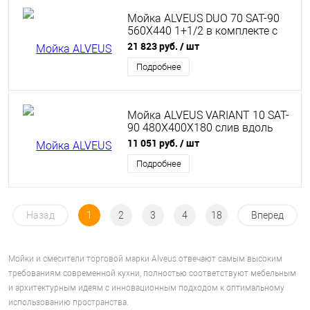
Мойка ALVEUS DUO 70 SAT-90
560X440 1+1/2 в комплекте с
сифоном 1127257
21 823 руб.
/ шт
Подробнее
Мойка ALVEUS VARIANT 10 SAT-
90 480X400X180 слив вдоль
длинной стороны в комп. с
11 051 руб.
/ шт
сифоном 1102384
Подробнее
Назад
1
2
3
4
18
Вперед
Мойки и смесители торговой марки Alveus отвечают самым высоким
требованиям современной кухни, полностью соответствуют мебельным
и архитектурным идеям с инновационным подходом к оптимальному
использованию пространства.