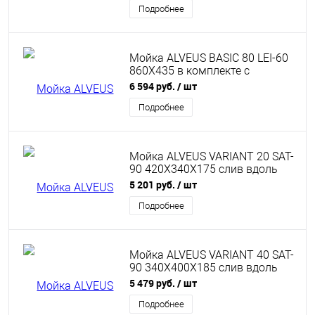
Подробнее
Мойка ALVEUS BASIC 80 LEI-60
860X435 в комплекте с
сифоном 1071237
6 594 руб.
/ шт
Подробнее
Мойка ALVEUS VARIANT 20 SAT-
90 420X340X175 слив вдоль
длинной стороны в комп. с
5 201 руб.
/ шт
сифоном 1102384
Подробнее
Мойка ALVEUS VARIANT 40 SAT-
90 340X400X185 слив вдоль
короткой стороны в комп. с
5 479 руб.
/ шт
сифоном 1102384
Подробнее