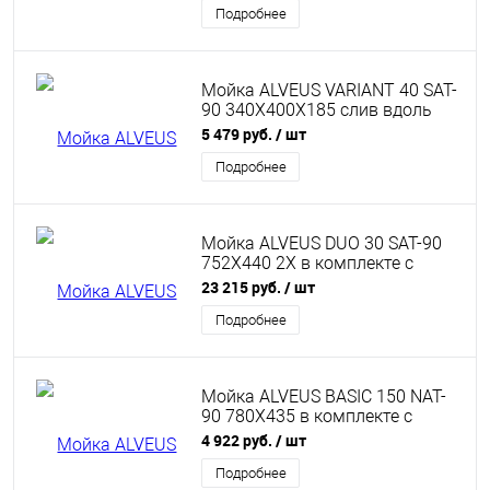
Подробнее
Мойка ALVEUS VARIANT 40 SAT-
90 340X400X185 слив вдоль
длинной стороны в комп. с
5 479 руб.
/ шт
сифоном 1102384
Подробнее
Мойка ALVEUS DUO 30 SAT-90
752X440 2X в комплекте с
сифоном 1127257
23 215 руб.
/ шт
Подробнее
Мойка ALVEUS BASIC 150 NAT-
90 780X435 в комплекте с
сифоном 1071239
4 922 руб.
/ шт
Подробнее