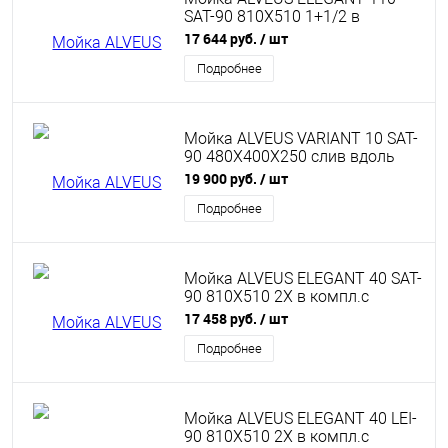
SAT-90 810X510 1+1/2 в
компл.с сифоном 1130555
17 644 руб.
/ шт
Подробнее
Мойка ALVEUS VARIANT 10 SAT-
90 480X400X250 слив вдоль
длинной стороны в комп. с
19 900 руб.
/ шт
сифоном 1102384
Подробнее
Мойка ALVEUS ELEGANT 40 SAT-
90 810X510 2X в компл.с
сифоном 1130555
17 458 руб.
/ шт
Подробнее
Мойка ALVEUS ELEGANT 40 LEI-
90 810X510 2X в компл.с