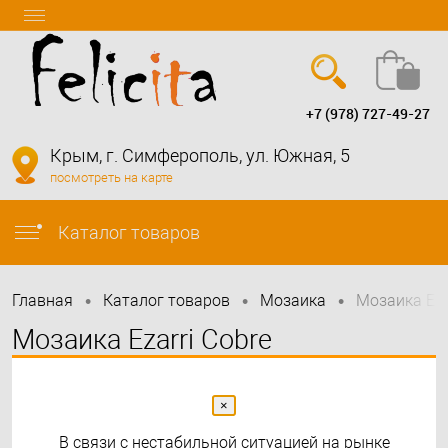
+7 (978) 727-49-27
Вход
Регистрация
Крым, г. Симферополь, ул. Южная, 5
посмотреть на карте
info@felicita-crimea.ru
Каталог товаров
•
•
•
Главная
Каталог товаров
Мозаика
Мозаика Eza
Мозаика Ezarri Cobre
перламутровая мозаика antislip
×
В связи с нестабильной ситуацией на рынке