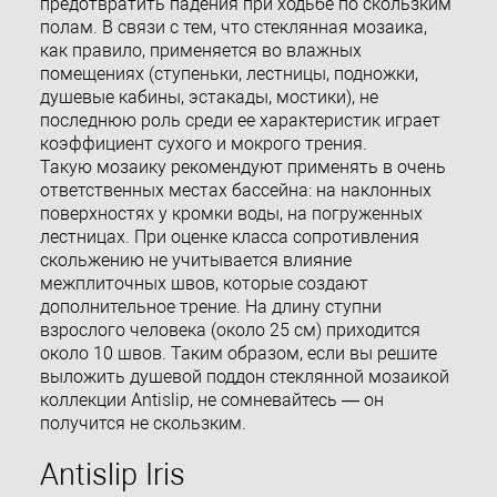
предотвратить падения при ходьбе по скользким
полам. В связи с тем, что стеклянная мозаика,
как правило, применяется во влажных
помещениях (ступеньки, лестницы, подножки,
душевые кабины, эстакады, мостики), не
последнюю роль среди ее характеристик играет
коэффициент сухого и мокрого трения.
Такую мозаику рекомендуют применять в очень
ответственных местах бассейна: на наклонных
поверхностях у кромки воды, на погруженных
лестницах. При оценке класса сопротивления
скольжению не учитывается влияние
межплиточных швов, которые создают
дополнительное трение. На длину ступни
взрослого человека (около 25 см) приходится
около 10 швов. Таким образом, если вы решите
выложить душевой поддон стеклянной мозаикой
коллекции Antislip, не сомневайтесь — он
получится не скользким.
Antislip Iris