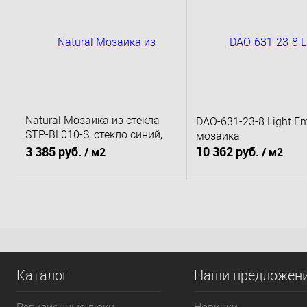
Купить в 1 клик
К сравнению
Купить в 1 клик
К 
В избранное
Под заказ
В избранное
По
Natural Мозаика из стекла
DAO-631-23-8 Light E
STP-BL010-S, стекло синий,
мозаика
поверхность антислип
3 385 руб.
10 362 руб.
/ м2
/ м2
В корзину
В корзину
Купить в 1 клик
К сравнению
Купить в 1 клик
К 
В избранное
Под заказ
В избранное
По
Каталог
Наши предложен