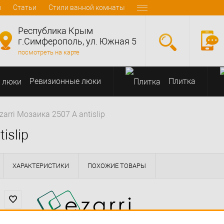
и
Статьи
Стили ванной комнаты
Республика Крым
г.Симферополь, ул. Южная 5
посмотреть на карте
Ревизионные люки
Плитка
arri Мозаика 2507 А antislip
islip
ХАРАКТЕРИСТИКИ
ПОХОЖИЕ ТОВАРЫ