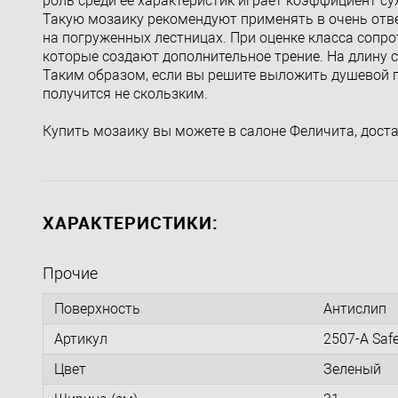
роль среди ее характеристик играет коэффициент су
Такую мозаику рекомендуют применять в очень отве
на погруженных лестницах. При оценке класса соп
которые создают дополнительное трение. На длину с
Таким образом, если вы решите выложить душевой по
получится не скользким.
Купить мозаику вы можете в салоне Феличита, дост
ХАРАКТЕРИСТИКИ:
Прочие
Поверхность
Антислип
Артикул
2507-A Saf
Цвет
Зеленый