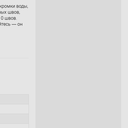
кромки воды,
ных швов,
10 швов.
йтесь — он