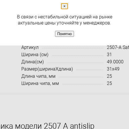
×
( 0 )
В связи с нестабильной ситуацией на рынке
Раздел
Мозаика
актуальные цены уточняйте у менеджеров.
Понятно
Характеристики:
Все харак
Артикул
2507-A Sa
Ширина (см)
31
Длина(см)
49.0000
Размер(ширинаXдлина)
31x49
Длина чипа, мм
25
Ширина чипа, мм
25
ка модели 2507 А antislip