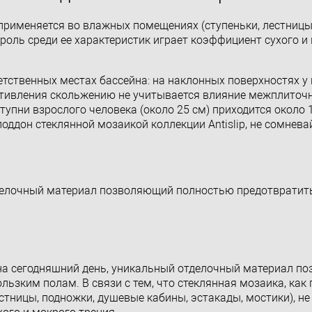
, применяется во влажных помещениях (ступеньки, лестницы
роль среди ее характеристик играет коэффициент сухого и
тственных местах бассейна: на наклонных поверхностях у 
ротивления скольжению не учитывается влияние межплиточ
тупни взрослого человека (около 25 см) приходится около 
ддон стеклянной мозаикой коллекции Antislip, не сомневай
делочный материал позволяющий полностью предотвратит
 на сегодняшний день, уникальный отделочный материал п
ьзким полам. В связи с тем, что стеклянная мозаика, как 
стницы, подножки, душевые кабины, эстакады, мостики), н