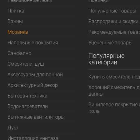
Ревизионные люки
Новинки
Плитка
Популярные товары
Bанны
Распродажи и скидки
Мозаика
Рекомендуемые това
Напольные покрытия
Уцененные товары
Санфаянс
Популярные
категории
Смесители, душ
Аксессуары для ванной
Купить смеситель не
Архитектурный декор
Хороший смеситель д
ванны
Бытовая техника
Виниловое покрытие 
Водонагреватели
пола
Вытяжные вентиляторы
Душ
Инсталляция унитаза,