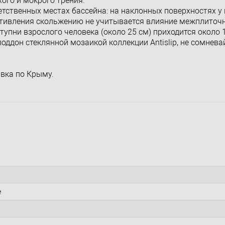
хого и мокрого трения.
тственных местах бассейна: на наклонных поверхностях у 
ротивления скольжению не учитывается влияние межплиточ
тупни взрослого человека (около 25 см) приходится около 
ддон стеклянной мозаикой коллекции Antislip, не сомнева
авка по Крыму.
e