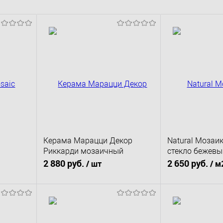
Керама Марацци Декор
Natural Мозаи
Риккарди мозаичный
стекло бежевы
бежевый матовый 45x37,5x1
глянцевая
2 880 руб.
2 650 руб.
/ шт
/ м
В корзину
В к