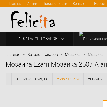
Главная
Акции
Производители
Контакты
Новост
КАТАЛОГ ТОВАРОВ
•
•
•
Главная
Каталог товаров
Мозаика
Мозаика Ez
Мозаика Ezarri Мозаика 2507 А ant
info@felicita-crimea.ru
ВЕРНУТЬСЯ В РАЗДЕЛ
ОБЗОР ТОВАРА
ОПИСАНИЕ