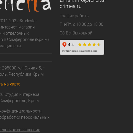
crimea.ru
График работы
011-2022 © felicita-
Пн-Пт: с 10:00 до 18:00
- интернет-магазин
Сб-Вс: Выходной
и и отделочных
в в Симферополе (Крым).
 защищены.
 295000, ул.Южная 5, г.
оль, Республика Крым
ь на карте
26 Студия интерьера
 Симферополь, Крым
 конфиденциальности
обработки персональных
ельское соглашение