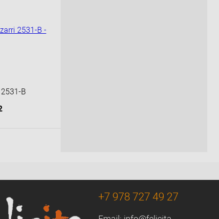
К сравнению
Под заказ
 2531-В
2
орзину
К сравнению
Под заказ
+7 978 727 49 27
Email:
info@felicita-