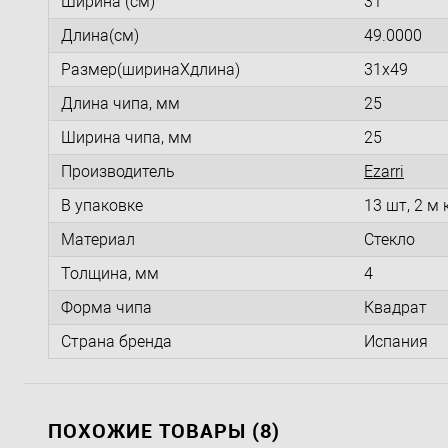
Ширина (см)
31
Длина(см)
49.0000
Размер(ширинаXдлина)
31x49
Длина чипа, мм
25
Ширина чипа, мм
25
Производитель
Ezarri
В упаковке
13 шт, 2 м 
Материал
Стекло
Толщина, мм
4
Форма чипа
Квадрат
Страна бренда
Испания
ПОХОЖИЕ ТОВАРЫ (8)