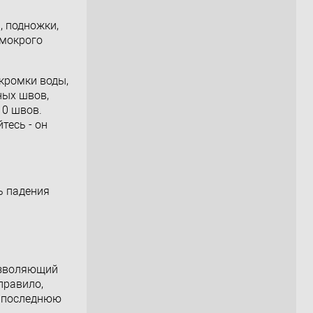
, подножки,
 мокрого
кромки воды,
ных швов,
10 швов.
тесь - он
ь падения
озволяющий
правило,
е последнюю