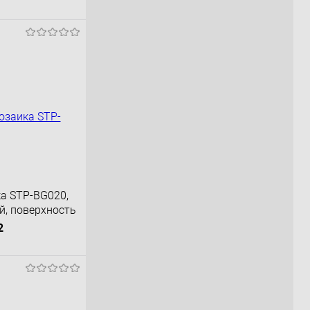
ка STP-BG020,
й, поверхность
2
орзину