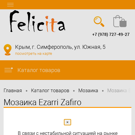
+7 (978) 727-49-27
Вход
Регистрация
Крым, г. Симферополь, ул. Южная, 5
посмотреть на карте
info@felicita-crimea.ru
Каталог товаров
•
•
•
Главная
Каталог товаров
Мозаика
Мозаика Eza
Мозаика Ezarri Zafiro
перламутровая мозаика antislip
×
В связи с нестабильной ситуацией на рынке