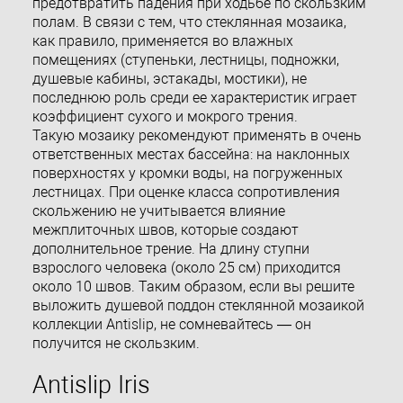
предотвратить падения при ходьбе по скользким
полам. В связи с тем, что стеклянная мозаика,
как правило, применяется во влажных
помещениях (ступеньки, лестницы, подножки,
душевые кабины, эстакады, мостики), не
последнюю роль среди ее характеристик играет
коэффициент сухого и мокрого трения.
Такую мозаику рекомендуют применять в очень
ответственных местах бассейна: на наклонных
поверхностях у кромки воды, на погруженных
лестницах. При оценке класса сопротивления
скольжению не учитывается влияние
межплиточных швов, которые создают
дополнительное трение. На длину ступни
взрослого человека (около 25 см) приходится
около 10 швов. Таким образом, если вы решите
выложить душевой поддон стеклянной мозаикой
коллекции Antislip, не сомневайтесь — он
получится не скользким.
Antislip Iris