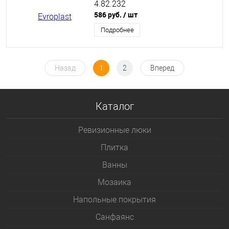
4.82.232
586 руб.
/ шт
Подробнее
Назад
1
2
Вперед
Каталог
Ревизионные люки
Плитка
Bанны
Мозаика
Напольные покрытия
Санфаянс