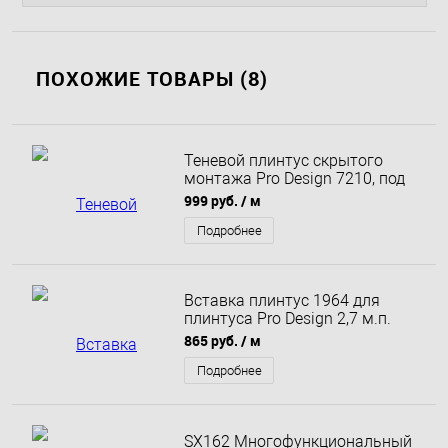
ПОХОЖИЕ ТОВАРЫ (8)
Теневой плинтус скрытого
монтажа Pro Design 7210, под
рассеиватель, с полкой 2700
999 руб.
/ м
мм, Любой цвет по RAL
Подробнее
Вставка плинтус 1964 для
плинтуса Pro Design 2,7 м.п.
(12х80 мм) Анодированный
865 руб.
/ м
Подробнее
SX162 Многофункциональный