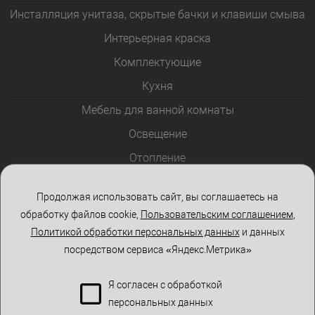
Инсталляция унитаза, скрытые бачки и клавиши смыва
Интерьерная краска
Комплектующие
Кухня
Мебель для ванной комнаты
Освещение
Отопление
Полотенцесушители
Продолжая использовать сайт, вы соглашаетесь на
Розетки и выключатели
обработку файлов cookie,
Пользовательским соглашением
,
Стеклоблоки
Политикой обработки персональных данных
и данных
посредством сервиса «Яндекс.Метрика»
Столы и стулья
Я согласен с обработкой
персональных данных