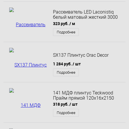
Рассеиватель LED Laconistiq
белый матовый жесткий 3000
мм
323 руб.
/ м
Подробнее
SX137 Плинтус Orac Decor
1 284 руб.
/ шт
Подробнее
141 МДФ плинтус Teckwood
Прайм прямой 120х16х2150
318 руб.
/ шт
Подробнее