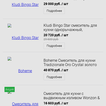
428039678
29 000 руб.
/ шт
Подробнее
Kludi Bingo Star смеситель для
кухни однорычажный,
выдвижной излив
20 720 руб.
/ шт
29 600 руб.
Подробнее
Boheme Смеситель для кухни
Tradizionale Oro Crystal золото
102-CRST
40 870 руб.
/ шт
Подробнее
Акция
Смеситель для кухни с
выдвижным изливом Wonzon &
Woghand, Белый матовый (WW-
16 603 руб.
/ шт