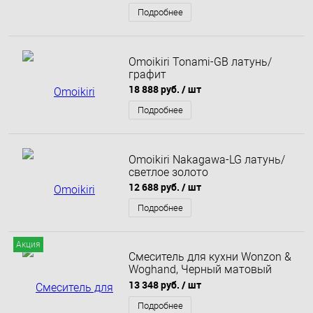
121E201B-MW)
Подробнее
Omoikiri Tonami-GB латунь/
графит
18 888 руб.
/ шт
Подробнее
Omoikiri Nakagawa-LG латунь/
светлое золото
12 688 руб.
/ шт
Подробнее
Акция
Смеситель для кухни Wonzon &
Woghand, Черный матовый
(WW-AE4550-MB)
13 348 руб.
/ шт
Подробнее