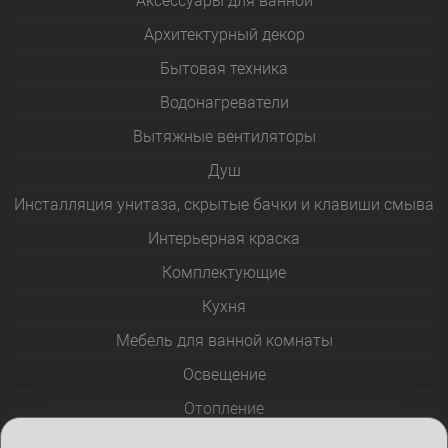
Аксессуары для ванной
Архитектурный декор
Бытовая техника
Водонагреватели
Вытяжные вентиляторы
Душ
Инсталляция унитаза, скрытые бачки и клавиши смыва
Интерьерная краска
Комплектующие
Кухня
Мебель для ванной комнаты
Освещение
Отопление
Полотенцесушители