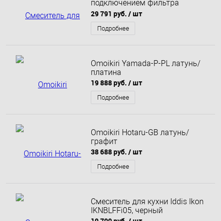
подключением фильтра
Wonzon & Woghand,
29 791 руб.
/ шт
Брашированное золото (WW-
88458006-BG)
Подробнее
Omoikiri Yamada-P-PL латунь/
платина
19 888 руб.
/ шт
Подробнее
Omoikiri Hotaru-GB латунь/
графит
38 688 руб.
/ шт
Подробнее
Смеситель для кухни Iddis Ikon
IKNBLFFi05, черный
19 700 руб.
/ шт