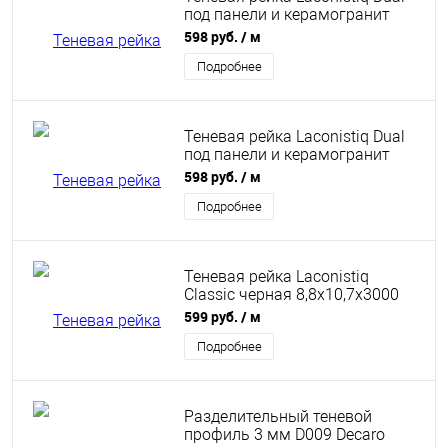
под панели и керамогранит
светло-золотой 8,6х12х3000
598 руб.
/ м
мм анодированный
Подробнее
Теневая рейка Laconistiq Dual
под панели и керамогранит
черная 8,6х12х3000 мм
598 руб.
/ м
анодированный
Подробнее
Теневая рейка Laconistiq
Classic черная 8,8х10,7х3000
мм муар вставка Flex в
599 руб.
/ м
комплекте
Подробнее
Разделительный теневой
профиль 3 мм D009 Decaro