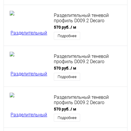
Разделительный теневой
профиль D009.2 Decaro
Engineering анодированный
570 руб.
/ м
бронзовый
Подробнее
Разделительный теневой
профиль D009.2 Decaro
Engineering анодированный
570 руб.
/ м
латунный
Подробнее
Разделительный теневой
профиль D009.2 Decaro
Engineering анодированный
570 руб.
/ м
титановый
Подробнее