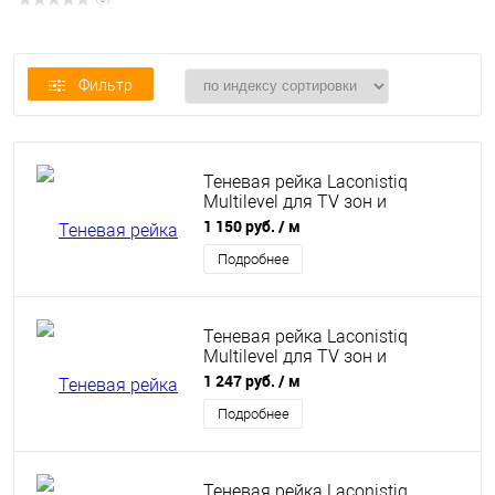
( 0 )
Фильтр
Теневая рейка Laconistiq
Multilevel для TV зон и
разноуровневых стен черный
1 150 руб.
/ м
анодированный 46,3х27,7х3000
мм
Подробнее
Теневая рейка Laconistiq
Multilevel для TV зон и
разноуровневых стен
1 247 руб.
/ м
серебряный анодированный
46,3х27,7х3000мм
Подробнее
Теневая рейка Laconistiq