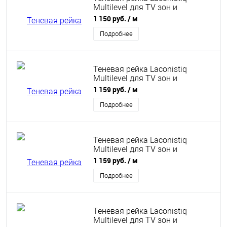
Multilevel для TV зон и
разноуровневых стен светло-
1 150 руб.
/ м
золотой анодированный
46,3х27,7х3000мм
Подробнее
Теневая рейка Laconistiq
Multilevel для TV зон и
разноуровневых стен белый
1 159 руб.
/ м
муар 46,3х27,7х3000 мм
Подробнее
Теневая рейка Laconistiq
Multilevel для TV зон и
разноуровневых стен белый
1 159 руб.
/ м
матовый 46,3х27,7х3000 мм
Подробнее
Теневая рейка Laconistiq
Multilevel для TV зон и