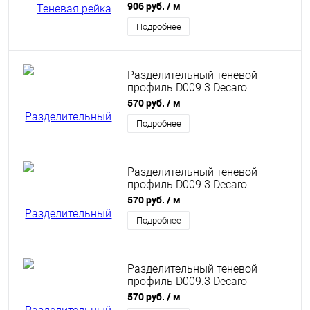
разноуровневых стен без
906 руб.
/ м
покрытия 46,3х27,7х3000 мм
Подробнее
Разделительный теневой
профиль D009.3 Decaro
Engineering анодированный
570 руб.
/ м
медный
Подробнее
Разделительный теневой
профиль D009.3 Decaro
Engineering анодированный
570 руб.
/ м
латунный
Подробнее
Разделительный теневой
профиль D009.3 Decaro
Engineering анодированный
570 руб.
/ м
бронзовый