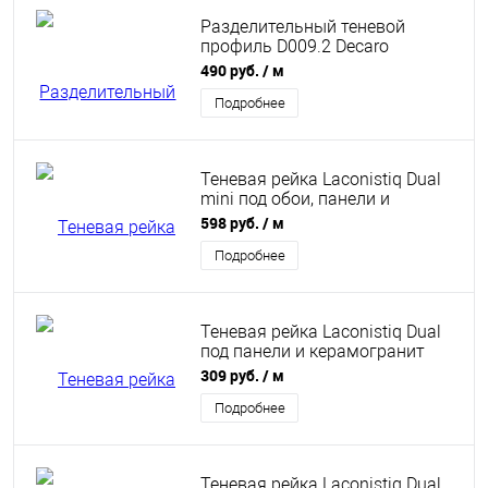
Разделительный теневой
профиль D009.2 Decaro
Engineering анодированный
490 руб.
/ м
черный
Подробнее
Теневая рейка Laconistiq Dual
mini под обои, панели и
керамогранит 6х10х3000 мм
598 руб.
/ м
черный анодированный
Подробнее
Теневая рейка Laconistiq Dual
под панели и керамогранит
серый 8,6х12х3000 мм без
309 руб.
/ м
покрытия
Подробнее
Теневая рейка Laconistiq Dual