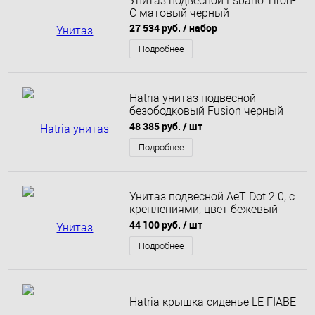
Унитаз подвесной Esbano Tiron-
C матовый черный
27 534 руб.
/ набор
Подробнее
Hatria унитаз подвесной
безободковый Fusion черный
матовый A0Y1CC02
48 385 руб.
/ шт
Подробнее
Унитаз подвесной AeT Dot 2.0, с
креплениями, цвет бежевый
матовый
44 100 руб.
/ шт
Подробнее
Hatria крышка сиденье LE FIABE