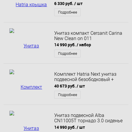
6 330 руб.
/ шт
Подробнее
Унитаз компакт Cersanit Carina
New Clean on 011
14 990 руб.
/ набор
Подробнее
Комплект Hatria Next унитаз
подвесной безободковый +
сиденье с микролифтом
40 673 руб.
/ шт
Подробнее
Унитаз подвесной Alba
CN11005T торнадо 3.0 сиденье
микролифт белый
14 990 руб.
/ шт