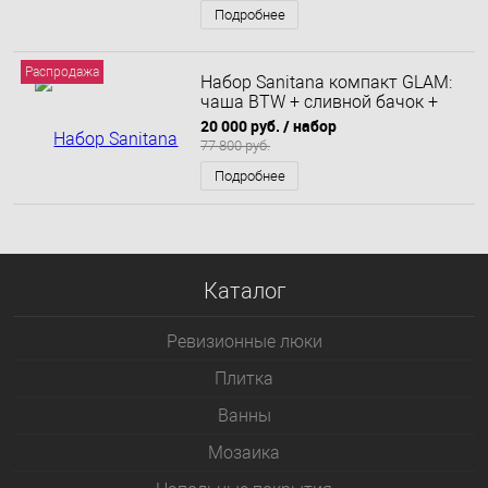
Подробнее
Распродажа
Набор Sanitana компакт GLAM:
чаша BTW + сливной бачок +
крышка с механизмом
20 000 руб.
/ набор
(микролифт)
77 800 руб.
Подробнее
Каталог
Ревизионные люки
Плитка
Bанны
Мозаика