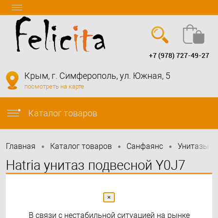
+7 (978) 727-49-27
Вход
Регистрация
Крым, г. Симферополь, ул. Южная, 5
посмотреть на карте
info@felicita-crimea.ru
Каталог товаров
•
•
•
•
Главная
Каталог товаров
Санфаянс
Унитазы
Hatria унитаз подвесной Y0J7
375х505 мм You&Me
×
В связи с нестабильной ситуацией на рынке