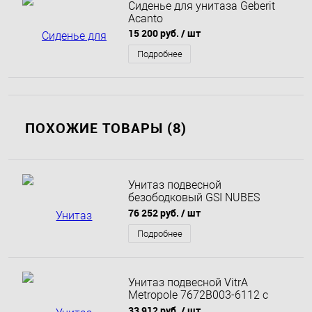
Сиденье для унитаза Geberit
Acanto
15 200 руб.
/ шт
Подробнее
ПОХОЖИЕ ТОВАРЫ (8)
Унитаз подвесной
безободковый GSI NUBES
961509 350 мм х 550 мм, без
76 252 руб.
/ шт
крепления, белый матовый
Подробнее
Унитаз подвесной VitrA
Metropole 7672B003-6112 с
бидеткой и встроенным
33 912 руб.
/ шт