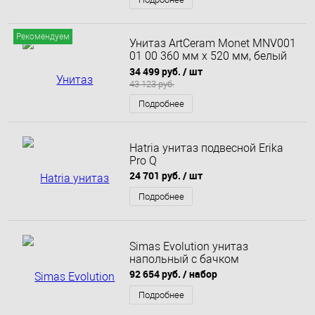
Рекомендуем
Унитаз ArtCeram Monet MNV001
01 00 360 мм х 520 мм, белый
глянцевый
34 499 руб.
/ шт
43 123 руб.
Подробнее
Hatria унитаз подвесной Erika
Pro Q
24 701 руб.
/ шт
Подробнее
Simas Evolution унитаз
напольный с бачком
92 654 руб.
/ набор
Подробнее