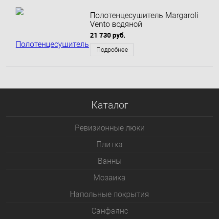
Полотенцесушитель Margaroli
Vento водяной
21 730 руб.
Подробнее
Каталог
Ревизионные люки
Плитка
Bанны
Мозаика
Напольные покрытия
Санфаянс