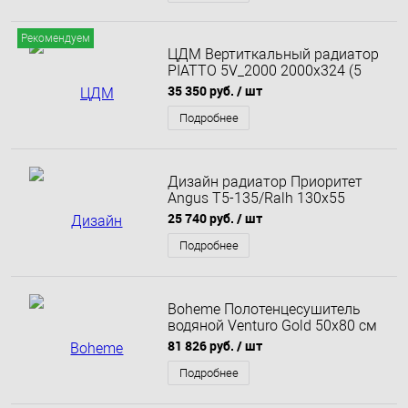
Рекомендуем
ЦДМ Вертиткальный радиатор
PIATTO 5V_2000 2000x324 (5
секций , цвет серый ( Ral7040 )
35 350 руб.
/ шт
поключение нижнее по центру)
Подробнее
Дизайн радиатор Приоритет
Angus T5-135/Ralh 130x55
25 740 руб.
/ шт
Подробнее
Boheme Полотенцесушитель
водяной Venturo Gold 50х80 см
Золото 720-G
81 826 руб.
/ шт
Подробнее