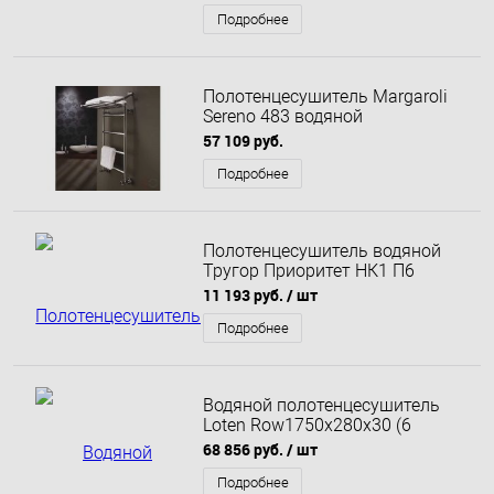
разнесенное / Мат /
Подробнее
Полотенцесушитель Margaroli
Sereno 483 водяной
57 109 руб.
Подробнее
Полотенцесушитель водяной
Тругор Приоритет НК1 П6
500x800 мм
11 193 руб.
/ шт
Подробнее
Водяной полотенцесушитель
Loten Row1750х280х30 (6
секций), Черный муар
68 856 руб.
/ шт
Подробнее