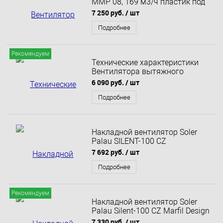
ММР 08, 169 м3/ч пластик под
плитку
7 250 руб.
/ шт
Подробнее
Рекомендуем
Технические характеристики
Вентилятора вытяжного
Electrolux Argentum EAFA-100TH
6 090 руб.
/ шт
с таймером и гигростатом
Подробнее
Накладной вентилятор Soler
Palau SILENT-100 CZ
CHAMPAGNE DESIGN 4C
7 692 руб.
/ шт
Подробнее
Рекомендуем
Накладной вентилятор Soler
Palau Silent-100 CZ Marfil Design
4C
7 330 руб.
/ шт