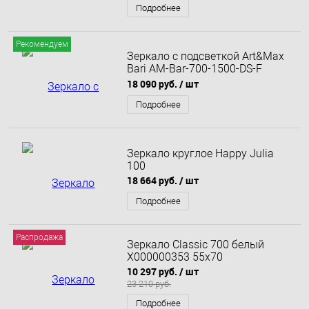
Подробнее
Рекомендуем
Зеркало с подсветкой Art&Max
Bari AM-Bar-700-1500-DS-F
70x150
18 090 руб.
/ шт
Подробнее
Зеркало круглое Happy Julia
100
18 664 руб.
/ шт
Подробнее
Распродажа
Зеркало Classic 700 белый
X000000353 55х70
10 297 руб.
/ шт
23 210 руб.
Подробнее