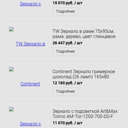
выключателем BelBagno SPC-
15 070 руб.
/ шт
MAR-1000-800-LED-TCH 100х80
Подробнее
TW Зеркало в раме 75х95см,
рама: дерево, цвет глянцевое
серебро
26 447 руб.
/ шт
Подробнее
Continent Зеркало гримерное
шоколад (26 ламп) 165х80
12 160 руб.
/ шт
Подробнее
Зеркало с подсветкой Art&Max
Torino AM-Tor-1200-700-DS-F
120х70
11 070 руб.
/ шт