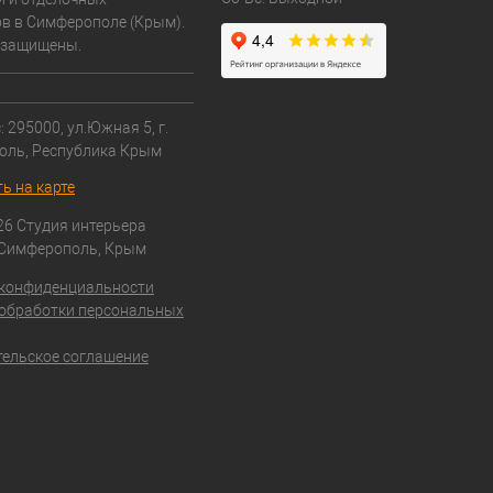
в в Симферополе (Крым).
 защищены.
 295000, ул.Южная 5, г.
оль, Республика Крым
ь на карте
26 Студия интерьера
 Симферополь, Крым
 конфиденциальности
обработки персональных
ельское соглашение