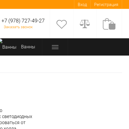
Вход
Регистрация
+7 (978) 727-49-27
Заказать звонок
Bанны
то
х светодиодных
роваться от
о холла.