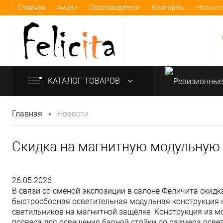
Главная
Акции
Производители
Контакты
Новост
КАТАЛОГ ТОВАРОВ
•
Главная
Новости
info@felicita-crimea.ru
Скидка на магнитную модульную 
26.05.2026
В связи со сменой экспозиции в салоне Феличита скид
быстросборная осветительная модульная конструкция 
светильников на магнитной защелке. Конструкция из м
подвеса для освещения барной стойки до размера осве