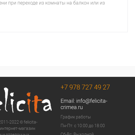
ни при переходе из комнаты на балкон или из
+7 978 727 49 27
Email:
info@felicita-
crimea.ru
График работы
011-2022 © felicita-
Пн-Пт: с 10:00 до 18:00
- интернет-магазин
Сб-Вс: Выходной
и и отделочных