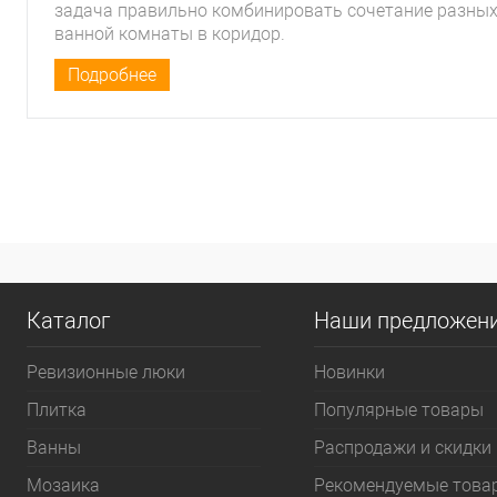
задача правильно комбинировать сочетание разных 
ванной комнаты в коридор.
Подробнее
Каталог
Наши предложен
Ревизионные люки
Новинки
Плитка
Популярные товары
Bанны
Распродажи и скидки
Мозаика
Рекомендуемые това