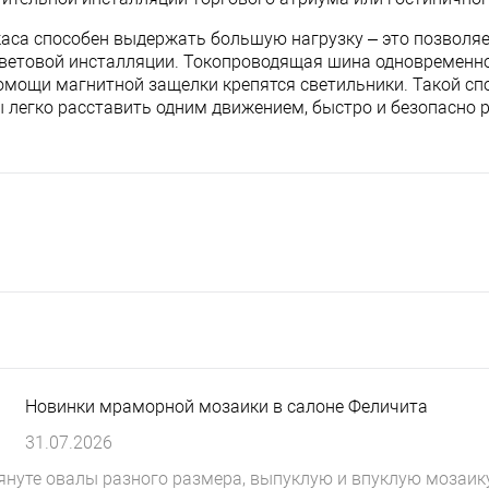
са способен выдержать большую нагрузку – это позволяе
световой инсталляции. Токопроводящая шина одновременн
омощи магнитной защелки крепятся светильники. Такой сп
ы легко расставить одним движением, быстро и безопасно 
Новинки мраморной мозаики в салоне Феличита
31.07.2026
нуте овалы разного размера, выпуклую и впуклую мозаик