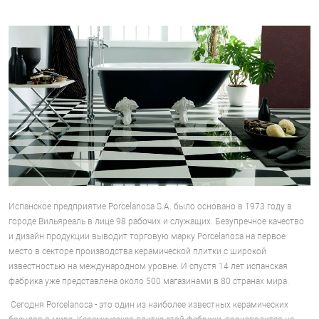
Испанское предприятие Porcelanosa S.A. было основано в 1973 году в
городе Вильяреаль в лице 98 рабочих и служащих. Безупречное качество
и дизайн продукции выводит торговую марку Porcelanosa на первое
место в секторе производства керамической плитки с широкой
известностью на международном уровне. И спустя 14 лет испанская
фабрика уже представлена около 500 магазинами в 80 странах мира.
Сегодня Porcelanosa - это один из наиболее известных керамических