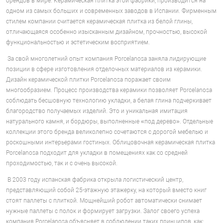
брендов в мире. Керамическая плитка этой фабрики, производится на
одном из самых больших и современных заводов в Испании. Фирменным
стилем компании считается керамическая плитка из белой глины,
отличающаяся особенно изысканным дизайном, прочностью, высокой
функциональностью и эстетическим восприятием.
За свой многолетний опыт компания Porcelanosa заняла лидирующие
позиции в сфере изготовления отделочных материалов из керамики.
Дизайн керамической плитки Porcelanosa поражает своим
многообразием. Процесс производства керамики позволяет Porcelanosa
соблюдать бесшовную технологию укладки, а белая глина подчеркивает
благородство получаемых изделий. Это и уникальная имитация
натурального камня, и бордюры, выполненные «под дерево». Отдельные
коллекции этого бренда великолепно сочетаются с дорогой мебелью и
роскошными интерьерами гостиных. Облицовочная керамическая плитка
Porcelanosa подходит для укладки в помещениях как со средней
проходимостью, так и с очень высокой.
В 2003 году испанская фабрика открыла логистический центр,
представляющий собой 25-этажную этажерку, на который вместо книг
стоят паллеты с плиткой. Мощнейший робот автоматически снимает
нужные паллеты с полок и формирует загрузки. Залог своего успеха
компания Porcelanosa объясняет в соблюдении таких принципов, как: