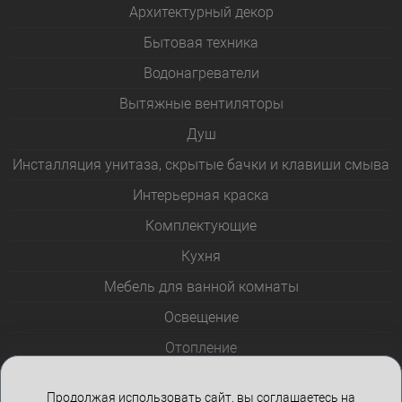
Архитектурный декор
Бытовая техника
Водонагреватели
Вытяжные вентиляторы
Душ
Инсталляция унитаза, скрытые бачки и клавиши смыва
Интерьерная краска
Комплектующие
Кухня
Мебель для ванной комнаты
Освещение
Отопление
Полотенцесушители
Продолжая использовать сайт, вы соглашаетесь на