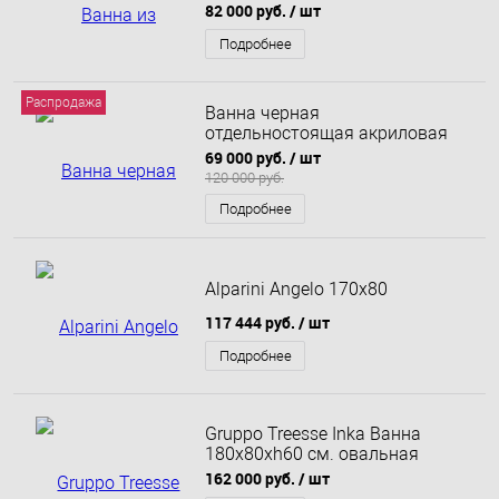
190x86
82 000 руб.
/ шт
Подробнее
Распродажа
Ванна черная
отдельностоящая акриловая
BelBagno BB71-Nero 180x80
69 000 руб.
/ шт
120 000 руб.
Подробнее
Alparini Angelo 170x80
117 444 руб.
/ шт
Подробнее
Gruppo Treesse Inka Ванна
180x80xh60 см. овальная
отдельностоящая акриловая,
162 000 руб.
/ шт
со щелевым переливом, цвет: