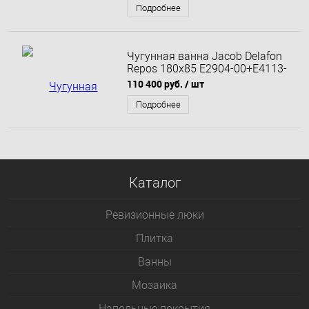
белый глянцевый
Подробнее
Чугунная ванна Jacob Delafon
Repos 180x85 E2904-00+E4113-
NF с ножками
110 400 руб.
/ шт
Подробнее
Каталог
Ревизионные люки
Плитка
Bанны
Мозаика
Напольные покрытия