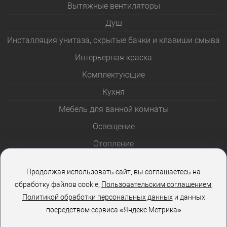
Вытяжные вентиляторы
Душ
Инсталляция унитаза, скрытые бачки и клавиши смыва
Интерьерная краска
Комплектующие
Кухня
Мебель для ванной комнаты
Освещение
Отопление
Полотенцесушители
Продолжая использовать сайт, вы соглашаетесь на
Розетки и выключатели
обработку файлов cookie,
Пользовательским соглашением
,
Стеклоблоки
Политикой обработки персональных данных
и данных
посредством сервиса «Яндекс.Метрика»
Столы и стулья